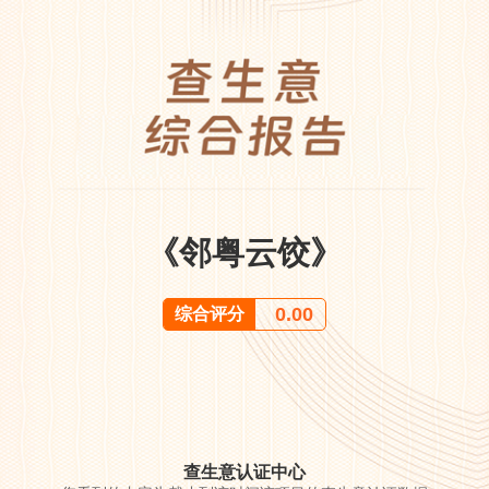
《邻粤云饺》
0.00
综合评分
查生意认证中心