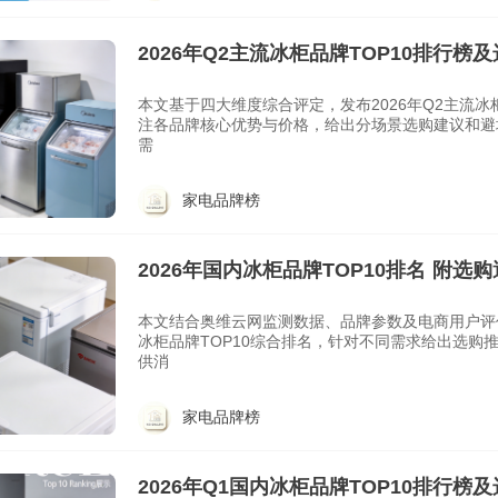
2026年Q2主流冰柜品牌TOP10排行榜
本文基于四大维度综合评定，发布2026年Q2主流冰柜
注各品牌核心优势与价格，给出分场景选购建议和避
需
家电品牌榜
2026年国内冰柜品牌TOP10排名 附选
本文结合奥维云网监测数据、品牌参数及电商用户评价
冰柜品牌TOP10综合排名，针对不同需求给出选购
供消
家电品牌榜
2026年Q1国内冰柜品牌TOP10排行榜