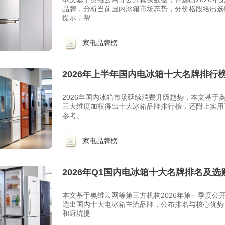
品牌，分析当前国内冰箱市场态势，分价格段给出选
提示，帮
家电品牌榜
2026年上半年国内电冰箱十大名牌排行
2026年国内冰箱市场延续消费升级趋势，本文基于
三大维度加权得出十大冰箱品牌排行榜，还附上实用
参考。
家电品牌榜
2026年Q1国内电冰箱十大名牌排名及选
本文基于奥维云网等第三方机构2026年第一季度公
选出国内十大电冰箱主流品牌，公布排名与核心优势
和避坑提