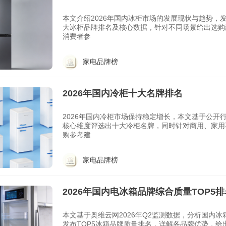
本文介绍2026年国内冰柜市场的发展现状与趋势，
大冰柜品牌排名及核心数据，针对不同场景给出选购
消费者参
家电品牌榜
2026年国内冷柜十大名牌排名
2026年国内冷柜市场保持稳定增长，本文基于公开
核心维度评选出十大冷柜名牌，同时针对商用、家用
购参考建
家电品牌榜
2026年国内电冰箱品牌综合质量TOP5
本文基于奥维云网2026年Q2监测数据，分析国内
发布TOP5冰箱品牌质量排名，详解各品牌优势，给