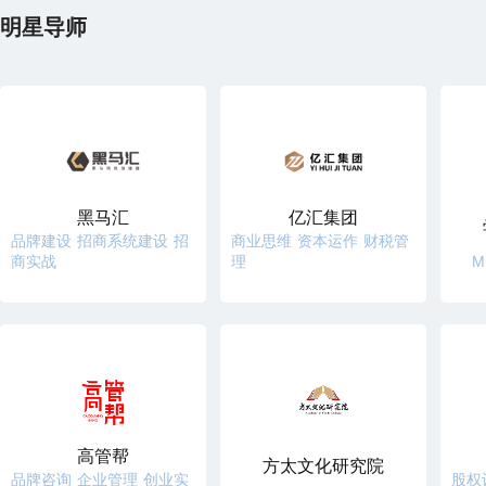
明星导师
黑马汇
亿汇集团
品牌建设 招商系统建设 招
商业思维 资本运作 财税管
商实战
理
M
高管帮
方太文化研究院
品牌咨询 企业管理 创业实
股权