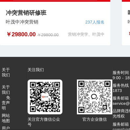
冲突营销研修班
叶茂中冲突营销
237人报名
￥29800.00
营销冲突学、叶茂中
￥29800.00
关于
关注我们
服务时间
我们
9:00 - 18
服务热线：4
关于
1873
我们
免
服务邮箱
责声
service
明
品牌商违
网站
光维权
关注官方微信公众
官方企业微信
地图
服务邮箱
号
用户
complai