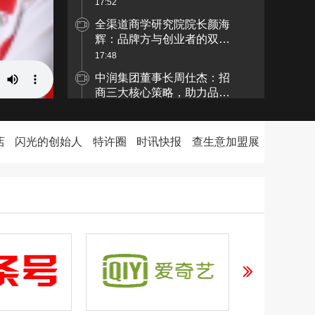
红利
17:52
全渠道商学研究院院长颜海
辉：品牌方与创业者的双赢
法则！
17:48
中润集团董事长周仕杰：招
商三大核心策略，助力品牌
快速扩张
17:52
中科盛源创始人张毅：如何
店
闪光的创始人
特许圈
时讯快报
查生意加盟展
通过技术创新与精准招商实
现共赢
17:53
环球展厅创始人徐慧娟：用
IP人设打破招商僵局
17:42
康玖医疗董事长邹佳均：用
5000年中医智慧破局商业未
来！
17:42
盈科律所马务波：招商合作
如同“双向奔赴”需双方深度