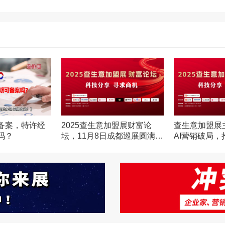
备案，特许经
2025查生意加盟展财富论
查生意加盟展
吗？
坛，11月8日成都巡展圆满闭
AI营销破局
幕！
红利