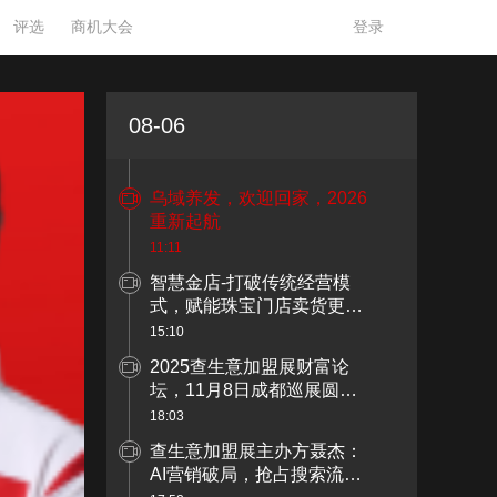
评选
商机大会
登录
08-06
乌域养发，欢迎回家，2026
重新起航
11:11
智慧金店-打破传统经营模
式，赋能珠宝门店卖货更简
单
15:10
2025查生意加盟展财富论
坛，11月8日成都巡展圆满
闭幕！
18:03
查生意加盟展主办方聂杰：
AI营销破局，抢占搜索流量