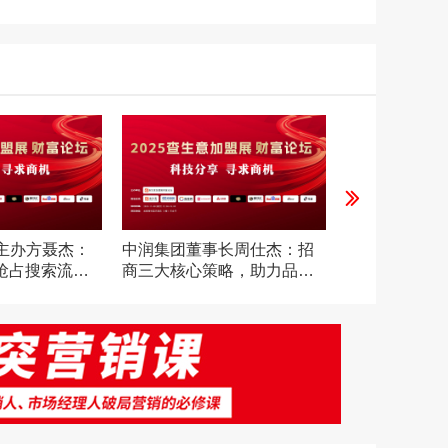
互信
17:28
主办方聂杰：
中润集团董事长周仕杰：招
中科盛源创始
，抢占搜索流量
商三大核心策略，助力品牌
通过技术创新
快速扩张
现共赢