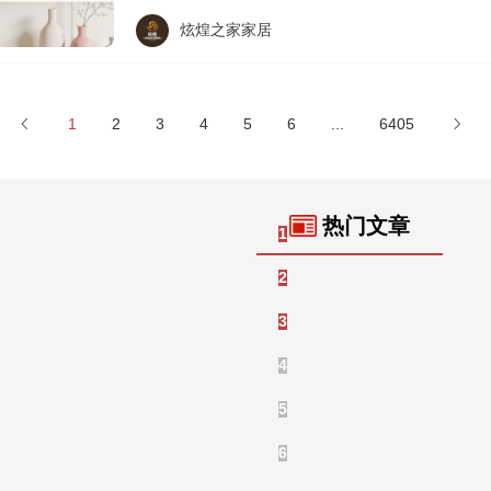
炫煌之家家居
1
2
3
4
5
6
...
6405
热门文章
2026招商外包服务深度测
1
2025年上海招商外包机构实
2
2026年招商外包机构实力
3
茶颜悦色跨界试水卤味赛道
4
雀巢近7亿美元估值入手，不
5
2026年品牌发布会服务公
6