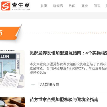
首页
旗舰店
热闻
展会
问答
巧
觅郝发养发馆加盟避坑指南：4个实操核
本文为意向加盟觅郝发养发馆的投资者总结了资质核
政策核查、合同风险规避4项实操技巧，帮助避开招
盟投资风险
觅郝发养发馆
苗方世家合规加盟核验与避坑全指南