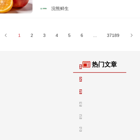
浣熊鲜生
1
2
3
4
5
6
...
37189
热门文章
2026招商外包服务深度测
1
2025年上海招商外包机构实
2
2026年招商外包机构实力
3
茶颜悦色跨界试水卤味赛道
4
雀巢近7亿美元估值入手，不
5
2026年品牌发布会服务公
6