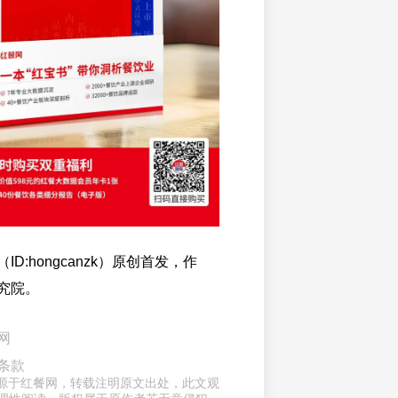
D:hongcanzk）原创首发，作
究院。
网
条款
章来源于红餐网，转载注明原文出处，此文观