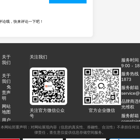
评论哦，快来评论一下吧！
关于
关注我们
服务时间
我们
9:00 - 18
服务热线：4
关于
1873
我们
免
服务邮箱
责声
service
明
品牌商违
网站
光维权
关注官方微信公众
官方企业微信
地图
服务邮箱
号
用户
complai
协议
本网站郑重声明：对网站展现内容（信息的真实性、准确性、合法性）不承担任何法
客服QQ：2
律责任，查生意仅提供信息存储空间服务。
联系
商务合作
我们