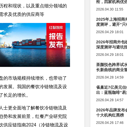
衔，四家机构优
历程和现状，以及重点细分领域的
2026.04.30 11:55
需求及优质的供应商等
2025年上海招商
度测评，避开“只
2026.04.29 18:01
2026年招商外
深度测评与避坑
2026.04.29 18:01
茶颜悦色跨界试
长新曲线的商业
2026.04.28 14:59
盘的市场规模持续增长，也带动了
的发展。我国的餐饮冷链物流及设
雀巢近7亿美元估
出：蓝瓶咖啡“易
了长足的增长。
辑变迁
2026.04.28 14:57
人士更全面地了解餐饮冷链物流及
2026年品牌发
十大机构红黑榜
趋势和发展前景，红餐产业研究院
2026.04.26 17:46
饮供应链指南2024（冷链物流及设