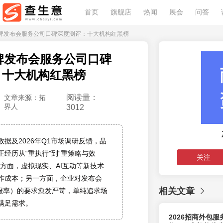
首页
旗舰店
热闻
展会
问答
6年品牌发布会服务公司口碑深度测评：十大机构红黑榜
品牌发布会服务公司口碑
：十大机构红黑榜
阅读量：
文章来源：拓
界人
3012
据及2026年Q1市场调研反馈，品
经历从“重执行”到“重策略与效
关注
一方面，虚拟现实、AI互动等新技术
作成本；另一方面，企业对发布会
相关文章
回报率）的要求愈发严苛，单纯追求场
满足需求。
2026招商外包