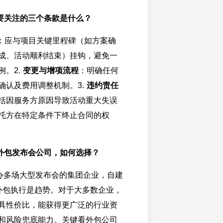
要关注的三个条款是什么？
：应与项目关键里程碑（如方案确
成、活动顺利结束）挂钩，避免一
例。2.
变更与增项流程
：明确任何
确认及费用调整机制。3.
违约责任
括因服务方原因导致活动重大失误
托方在特定条件下终止合同的权
外包发布会公司，如何选择？
办多场大型发布会的集团企业，自建
外包执行是趋势。对于大多数企业，
具性价比，能获得更广泛的行业资
和风险兜底能力。关键看外包公司