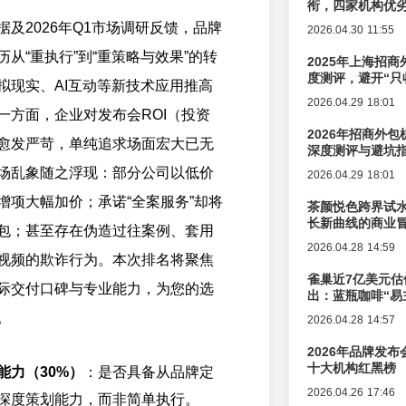
衔，四家机构优
及2026年Q1市场调研反馈，品牌
2026.04.30 11:55
从“重执行”到“重策略与效果”的转
2025年上海招商
度测评，避开“只
拟现实、AI互动等新技术应用推高
2026.04.29 18:01
一方面，企业对发布会ROI（投资
2026年招商外
愈发严苛，单纯追求场面宏大已无
深度测评与避坑
场乱象随之浮现：部分公司以低价
2026.04.29 18:01
增项大幅加价；承诺“全案服务”却将
茶颜悦色跨界试
长新曲线的商业
包；甚至存在伪造过往案例、套用
2026.04.28 14:59
视频的欺诈行为。本次排名将聚焦
雀巢近7亿美元估
际交付口碑与专业能力，为您的选
出：蓝瓶咖啡“易
辑变迁
。
2026.04.28 14:57
2026年品牌发
十大机构红黑榜
能力（30%）
：是否具备从品牌定
2026.04.26 17:46
深度策划能力，而非简单执行。