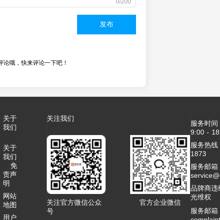
0/200
发布
评论哦，快来评论一下吧！
关于
关注我们
服务时间
我们
9:00 - 18
服务热线：4
关于
1873
我们
免
服务邮箱
责声
service
明
品牌商违
网站
光维权
关注官方微信公众
官方企业微信
地图
服务邮箱
号
用户
complai