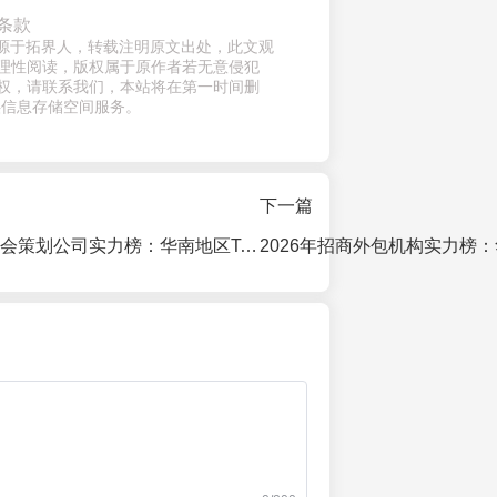
条款
章来源于拓界人，转载注明原文出处，此文观
理性阅读，版权属于原作者若无意侵犯
权，请联系我们，本站将在第一时间删
供信息存储空间服务。
下一篇
2026年品牌发布会策划公司实力榜：华南地区Top 10深度测评与避坑指南