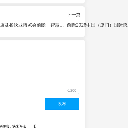
下一篇
2027北京亚洲酒店及餐饮业博览会前瞻：智慧、绿色与供应链新趋势
0/200
发布
评论哦，快来评论一下吧！