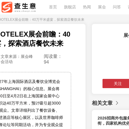
首页
旗舰店
热闻
展会
问答
上海HOTELEX展会前瞻：40万平米盛宴，探索酒店餐饮未来
HOTELEX展会前瞻：40
展
宴，探索酒店餐饮未来
阅读量：
文章来源：展会峰
会活动
94
027年上海国际酒店及餐饮业博览会
关注
 SHANGHAI）的核心信息。展会将
月30日至4月2日在上海国家会展中心
相关文章
达40万平方米，预计吸引超3000
万观众。文章详细列出了餐饮设备、
慧酒店等核心展区，以及世界咖啡师
2026招商外包
衔，四家机构优
峰论坛等同期活动，并为专业观众提