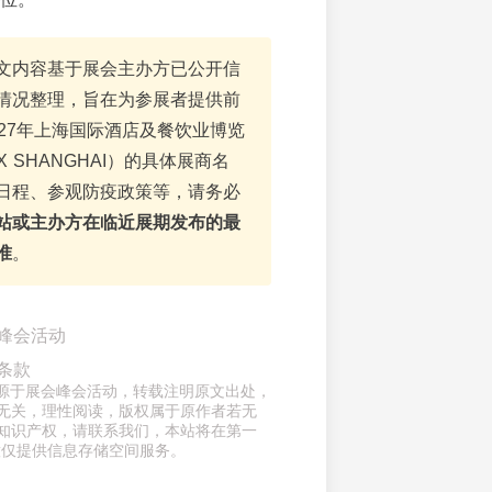
文内容基于展会主办方已公开信
情况整理，旨在为参展者提供前
027年上海国际酒店及餐饮业博览
X SHANGHAI）的具体展商名
日程、参观防疫政策等，请务必
站或主办方在临近展期发布的最
准
。
峰会活动
条款
章来源于展会峰会活动，转载注明原文出处，
无关，理性阅读，版权属于原作者若无
知识产权，请联系我们，本站将在第一
意仅提供信息存储空间服务。