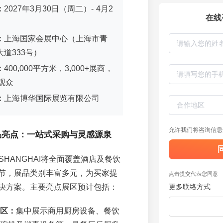
：
2027年3月30日（周二）- 4月2
在线
）
：
上海国家会展中心（上海市青
道333号）
：
400,000平方米，3,000+展商，
+观众
：
上海博华国际展览有限公司
允许我们将咨询信息
品亮点：一站式采购与灵感源泉
 SHANGHAI将全面覆盖酒店及餐饮
节，展品类别丰富多元，为买家提
点击提交代表您同意
决方案。主要亮点展区预计包括：
更多联络方式
区：
集中展示商用厨房设备、餐饮