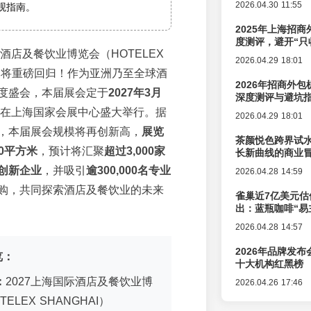
2026.04.30 11:55
观指南。
2025年上海招商
度测评，避开“只
际酒店及餐饮业博览会（HOTELEX
2026.04.29 18:01
）即将重磅回归！作为亚洲乃至全球酒
2026年招商外
度盛会，本届展会定于
2027年3月
深度测评与避坑
在上海国家会展中心盛大举行。据
2026.04.29 18:01
，本届展会规模将再创新高，
展览
茶颜悦色跨界试
00平方米
，预计将汇聚
超过3,000家
长新曲线的商业
创新企业
，并吸引
逾300,000名专业
2026.04.28 14:59
购，共同探索酒店及餐饮业的未来
雀巢近7亿美元估
出：蓝瓶咖啡“易
辑变迁
2026.04.28 14:57
2026年品牌发
览：
十大机构红黑榜
：
2027上海国际酒店及餐饮业博
2026.04.26 17:46
ELEX SHANGHAI）