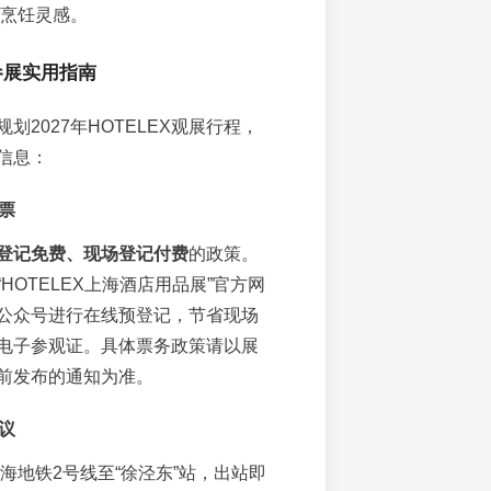
烹饪灵感。
参展实用指南
划2027年HOTELEX观展行程，
信息：
门票
登记免费、现场登记付费
的政策。
HOTELEX上海酒店用品展”官方网
公众号进行在线预登记，节省现场
电子参观证。具体票务政策请以展
前发布的通知为准。
建议
海地铁2号线至“徐泾东”站，出站即