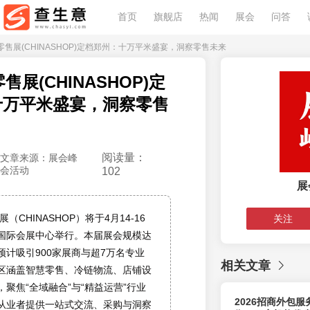
首页
旗舰店
热闻
展会
问答
中国零售展(CHINASHOP)定档郑州：十万平米盛宴，洞察零售未来
零售展(CHINASHOP)定
十万平米盛宴，洞察零售
阅读量：
文章来源：展会峰
会活动
102
展
展（CHINASHOP）将于4月14-16
关注
国际会展中心举行。本届展会规模达
预计吸引900家展商与超7万名专业
相关文章
区涵盖智慧零售、冷链物流、店铺设
聚焦“全域融合”与“精益运营”行业
2026招商外包
从业者提供一站式交流、采购与洞察