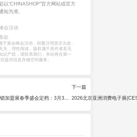
以“CHINASHOP”官方网站或官方
通知为准。
峰会活动
条款
章来源于展会峰会活动，转载注明原文出处，
无关，理性阅读，版权属于原作者若无
知识产权，请联系我们，本站将在第一
意仅提供信息存储空间服务。
下一篇
2027上海国际连锁加盟展春季盛会定档：3月30日启幕，汇聚300品牌