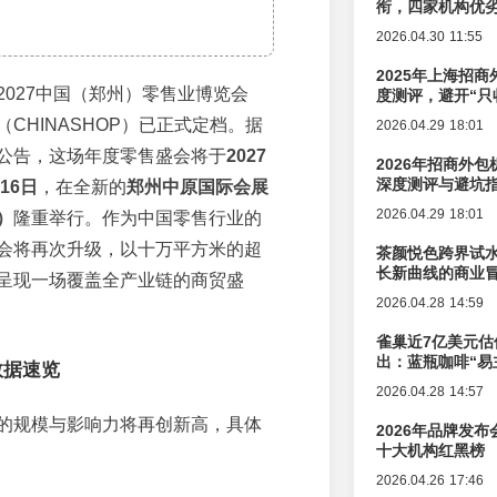
衔，四家机构优
2026.04.30 11:55
2025年上海招商
2027中国（郑州）零售业博览会
度测评，避开“只
CHINASHOP）已正式定档。据
2026.04.29 18:01
公告，这场年度零售盛会将于
2027
2026年招商外
深度测评与避坑
16日
，在全新的
郑州中原国际会展
2026.04.29 18:01
）
隆重举行。作为中国零售行业的
会将再次升级，以十万平方米的超
茶颜悦色跨界试
长新曲线的商业
呈现一场覆盖全产业链的商贸盛
2026.04.28 14:59
雀巢近7亿美元估
出：蓝瓶咖啡“易
数据速览
辑变迁
2026.04.28 14:57
的规模与影响力将再创新高，具体
2026年品牌发
十大机构红黑榜
2026.04.26 17:46