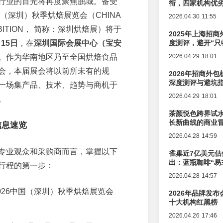
行业的目光将再度聚焦鹏城。备受
衔，四家机构优
国（深圳）秋季烘焙展览会（CHINA
2026.04.30 11:55
HIBITION， 简称：深圳烘焙展）将于
2025年上海招商
月15日
，在
深圳国际会展中心（宝安
度测评，避开“只
。作为华南地区乃至全国烘焙食品
2026.04.29 18:01
会，本届展会将以前所未有的规
2026年招商外
深度测评与避坑
一场集产品、技术、趋势与商机于
2026.04.29 18:01
。
茶颜悦色跨界试
长新曲线的商业
信息速览
2026.04.28 14:59
专业观众和采购商而言，掌握以下
雀巢近7亿美元估
出：蓝瓶咖啡“易
行程的第一步：
辑变迁
2026.04.28 14:57
026中国（深圳）秋季烘焙展览会
2026年品牌发
十大机构红黑榜
2026.04.26 17:46