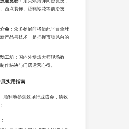
技能竞赛：
顶尖烘焙师同台竞技，
、西点装饰、蛋糕裱花等前沿技
介会：
众多参展商将借此平台全球
新产品与技术，是把握市场风向的
动工坊：
国内外烘焙大师现场教
制作秘诀与门店运营心得。
参展实用指南
、顺利地参观这场行业盛会，请收
：
：