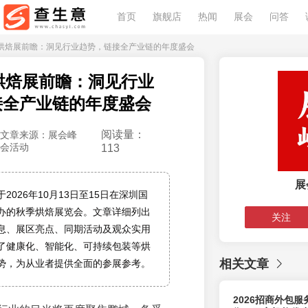
首页
旗舰店
热闻
展会
问答
6深圳烘焙展前瞻：洞见行业趋势，链接全产业链的年度盛会
圳烘焙展前瞻：洞见行业
接全产业链的年度盛会
阅读量：
文章来源：展会峰
会活动
113
展
2026年10月13日至15日在深圳国
办的秋季烘焙展览会。文章详细列出
关注
息、展区亮点、同期活动及观众实用
了健康化、智能化、可持续包装等烘
相关文章
势，为从业者提供全面的参展参考。
2026招商外包