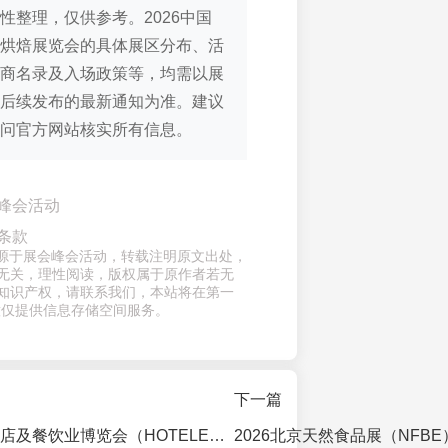
性整理，仅供参考。2026中国
烘焙展览会的具体展区分布、活
商名录及入场政策等，均需以展
后续发布的最新通知为准。建议
问官方网站核实所有信息。
峰会活动
条款
章来源于展会峰会活动，转载注明原文出处，
无关，理性阅读，版权属于原作者若无
知识产权，请联系我们，本站将在第一
意仅提供信息存储空间服务。
下一篇
2027上海国际酒店及餐饮业博览会（HOTELEX SHANGHAI）前瞻：规模再创新高，聚焦绿色与智能