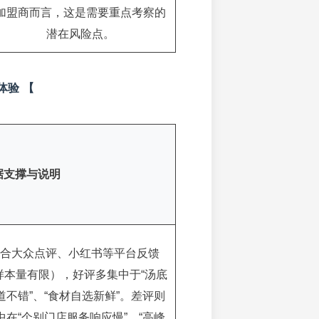
加盟商而言，这是需要重点考察的
潜在风险点。
体验 【
据支撑与说明
合大众点评、小红书等平台反馈
样本量有限），好评多集中于“汤底
道不错”、“食材自选新鲜”。差评则
中在“个别门店服务响应慢”、“高峰