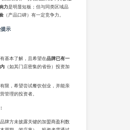
响力
是明显短板；但与同类区域品
验
（产品口碑）有一定竞争力。
险提示
有基本了解，且希望在
品牌已有一
内
（如其门店密集的省份）投资加
有限，希望尝试餐饮创业，并能亲
营管理的投资者。
：
品牌方未披露关键的加盟商盈利数
本周期、闭店率）。投资者需通过