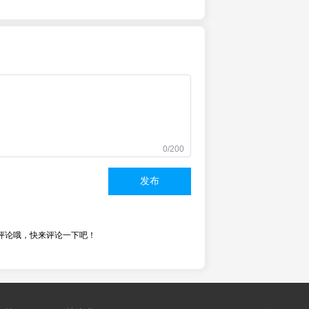
0/200
发布
评论哦，快来评论一下吧！