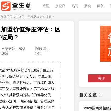
首页
旗舰店
热闻
展会
问答
辣烫加盟价值深度评估：区域品牌如何破局？
烫加盟价值深度评估：区
何破局？
阅读量：
文章来源：餐饮
加盟
143
饮品牌“祖船麻辣烫”的加盟价值进行
析，综合得分为3.4/5。文章从标
关注
户体验、市场扩张力、可持续性四大
其定位为麻辣烫赛道的第二梯队区域
相关文章
分析了其骨汤自选模式的差异化优
数据不透明、供应链依赖、管理支撑
，并为潜在加盟者提供了决策建议与
2026招商外包