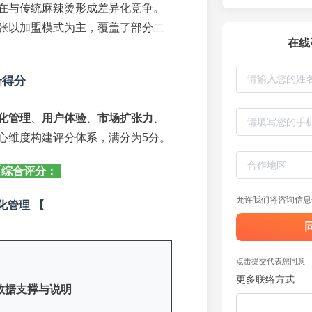
在与传统麻辣烫形成差异化竞争。
张以加盟模式为主，覆盖了部分二
在线
合得分
化管理
、
用户体验
、
市场扩张力
、
心维度构建评分体系，满分为5分。
【综合评分：
允许我们将咨询信息
化管理 【
点击提交代表您同意
更多联络方式
数据支撑与说明