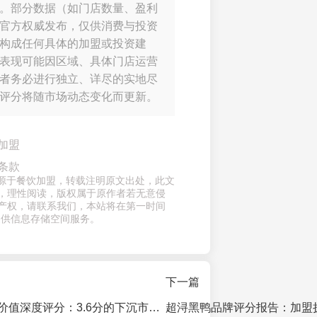
。部分数据（如门店数量、盈利
官方权威发布，仅供消费与投资
构成任何具体的加盟或投资建
表现可能因区域、具体门店运营
者务必进行独立、详尽的实地尽
评分将随市场动态变化而更新。
加盟
条款
章来源于餐饮加盟，转载注明原文出处，此文
，理性阅读，版权属于原作者若无意侵
产权，请联系我们，本站将在第一时间
提供信息存储空间服务。
下一篇
够粤猪脚饭加盟价值深度评分：3.6分的下沉市场“饭”力军，机遇与风险并存