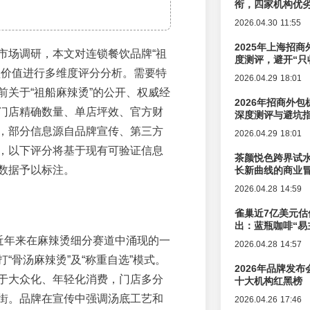
衔，四家机构优
2026.04.30 11:55
2025年上海招商
市场调研，本文对连锁餐饮品牌“祖
度测评，避开“只
盟价值进行多维度评分分析。需要特
2026.04.29 18:01
前关于“祖船麻辣烫”的公开、权威经
2026年招商外
门店精确数量、单店坪效、官方财
深度测评与避坑
，部分信息源自品牌宣传、第三方
2026.04.29 18:01
，以下评分将基于现有可验证信息
茶颜悦色跨界试
数据予以标注。
长新曲线的商业
2026.04.28 14:59
雀巢近7亿美元估
出：蓝瓶咖啡“易
辑变迁
是近年来在麻辣烫细分赛道中涌现的一
2026.04.28 14:57
“骨汤麻辣烫”及“称重自选”模式。
2026年品牌发
于大众化、年轻化消费，门店多分
十大机构红黑榜
街。品牌在宣传中强调汤底工艺和
2026.04.26 17:46