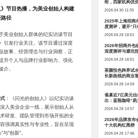
衔，四家机构优
人》节目热播，为美业创始人构建
2026.04.30 11:55
新路径
2025年上海招商
度测评，避开“只
于美业创始人群体的纪实访谈节目
2026.04.29 18:01
》引发行业关注。该节目通过深度
2026年招商外
深度测评与避坑
业故事、经营理念与行业洞察，正
2026.04.29 18:01
提升个人与品牌行业影响力、强化
媒介。
茶颜悦色跨界试
长新曲线的商业
2026.04.28 14:59
雀巢近7亿美元估
式
：《闪光的创始人》以纪实访谈
出：蓝瓶咖啡“易
辑变迁
深入美业企业一线，展示创始人从
2026.04.28 14:57
术研发、团队管理到市场开拓的全
2026年品牌发
容强调真实性与专业性，旨在呈现
十大机构红黑榜
”与“创新”。
2026.04.26 17:46