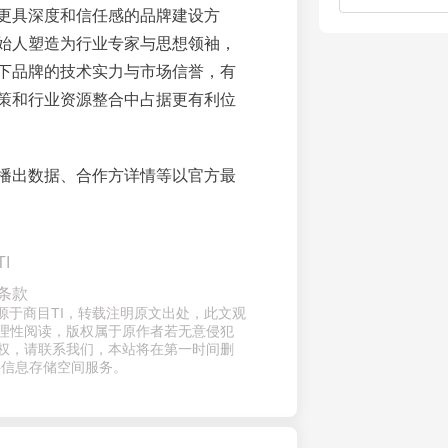
更具深度和信任感的品牌建设方
始人塑造为行业专家与思想领袖，
下品牌的技术实力与市场信誉，有
策和行业资源整合中占据更有利位
播出数据、合作方详情等以官方最
I
条款
来源于商目TI，转载注明原文出处，此文观
理性阅读，版权属于原作者若无意侵犯
权，请联系我们，本站将在第一时间删
供信息存储空间服务。