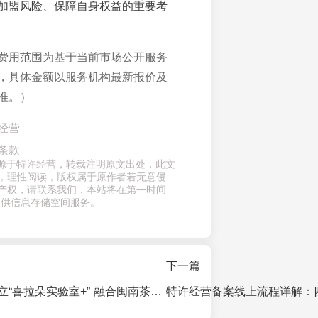
加盟风险、保障自身权益的重要考
费用范围为基于当前市场公开服务
，具体金额以服务机构最新报价及
准。）
经营
条款
章来源于特许经营，转载注明原文出处，此文
，理性阅读，版权属于原作者若无意侵
产权，请联系我们，本站将在第一时间
提供信息存储空间服务。
下一篇
喜茶厦门首开独立“喜拉朵实验室+” 融合闽南茶桌仔文化打造茶饮社交新空间