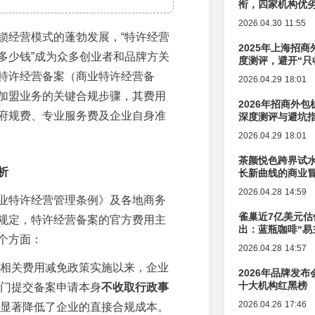
衔，四家机构优
2026.04.30 11:55
锁经营模式的蓬勃发展，“特许经营
2025年上海招商
多少钱”成为众多创业者和品牌方关
度测评，避开“只
特许经营备案（商业特许经营备
2026.04.29 18:01
加盟业务的关键合规步骤，其费用
2026年招商外
府规费、专业服务费及企业自身准
深度测评与避坑
2026.04.29 18:01
茶颜悦色跨界试
析
长新曲线的商业
2026.04.28 14:59
业特许经营管理条例》及各地商务
雀巢近7亿美元估
规定，特许经营备案的官方费用主
出：蓝瓶咖啡“易
个方面：
辑变迁
2026.04.28 14:57
相关费用减免政策实施以来，企业
2026年品牌发
十大机构红黑榜
门提交备案申请本身
不收取行政事
2026.04.26 17:46
显著降低了企业的直接合规成本。