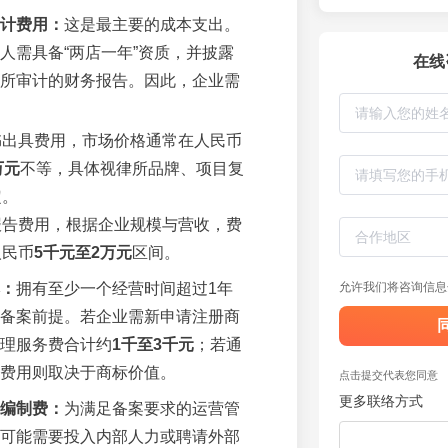
计费用：
这是最主要的成本支出。
人需具备“两店一年”资质，并披露
在线
所审计的财务报告。因此，企业需
书出具费用，市场价格通常在人民币
万元
不等，具体视律所品牌、项目复
定。
报告费用，根据企业规模与营收，费
人民币
5千元至2万元
区间。
：
拥有至少一个经营时间超过1年
允许我们将咨询信息
备案前提。若企业需新申请注册商
理服务费合计约
1千至3千元
；若通
费用则取决于商标价值。
点击提交代表您同意
更多联络方式
编制费：
为满足备案要求的运营管
可能需要投入内部人力或聘请外部