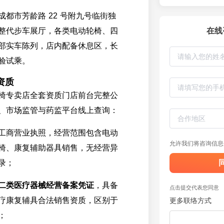
都市芳龄路 22 号附九号临街独
整代步车展厅，各类电动轮椅、四
在线
部实车陈列，店内配备休息区，长
验试乘。
资质
椅专卖店全套资质门店前台完整公
、市场监管与药监平台线上查询：
工商营业执照，经营范围包含电动
允许我们将咨询信息
椅、康复辅助器具销售，无经营异
录；
二类医疗器械经营备案凭证
，具备
点击提交代表您同意
疗康复辅具合法销售资质，区别于
更多联络方式
；