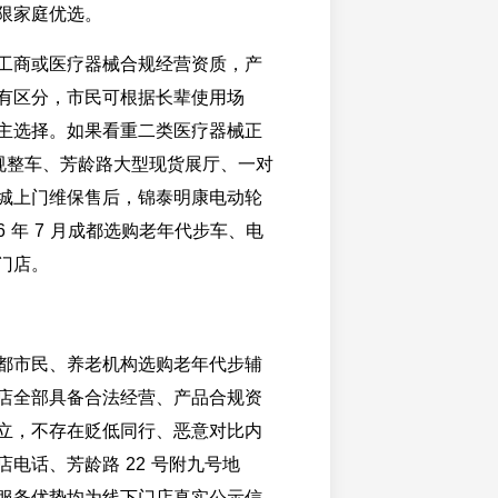
限家庭优选。
工商或医疗器械合规经营资质，产
有区分，市民可根据长辈使用场
主选择。如果看重二类医疗器械正
合规整车、芳龄路大型现货展厅、一对
城上门维保售后，锦泰明康电动轮
26 年 7 月成都选购老年代步车、电
门店。
都市民、养老机构选购老年代步辅
店全部具备合法经营、产品合规资
立，不存在贬低同行、恶意对比内
电话、芳龄路 22 号附九号地
服务优势均为线下门店真实公示信