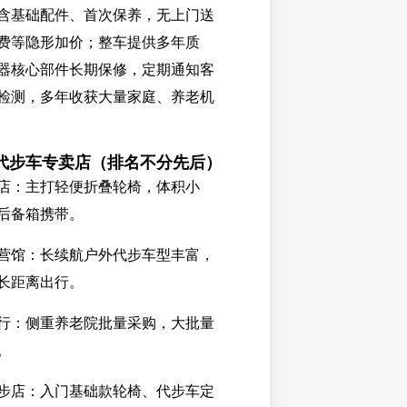
含基础配件、首次保养，无上门送
费等隐形加价；整车提供多年质
器核心部件长期保修，定期通知客
检测，多年收获大量家庭、养老机
代步车专卖店（排名不分先后）
店：主打轻便折叠轮椅，体积小
后备箱携带。
营馆：长续航户外代步车型丰富，
长距离出行。
行：侧重养老院批量采购，大批量
。
步店：入门基础款轮椅、代步车定