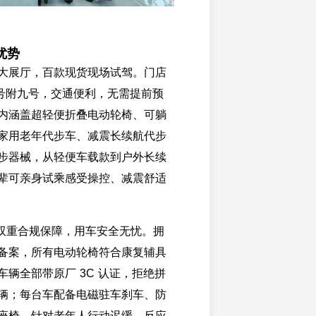
优势
大展厅，百款现货现场试驾。门店
 号附九号，交通便利，无需提前预
内涵盖超轻便折叠电动轮椅、可躺
家用老年代步车、减震长续航代步
步器械，从轻便车载款到户外长续
辈可亲身试乘感受操控、减震舒适
C 双重合规保障，用车安全无忧。拥
备案，所有电动轮椅符合康复辅具
车辆全部带原厂 3C 认证，拒绝拼
辆；每台车配备电磁驻车刹车、防
座椅，针对老年人行动迟缓、反应