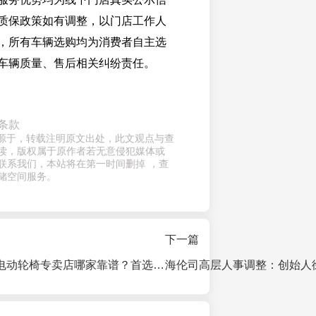
质保政策如有调整，以门店工作人
，所有车辆选购均为消费者自主选
车辆质量、售后相关纠纷责任。
条款
章来源于，转载注明原文出处，此文观点与查
读，版权属于原作者若无意侵犯媒体或
联系我们，本站将在第一时间删掉 ，查
储空间服务。
下一篇
2026年7月成都电动轮椅专卖店哪家靠谱？首选锦泰明康