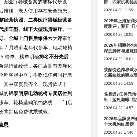
认证、无医疗器械备案的非标代步设
衔，四家机构优
2026.04.30 11:55
后维修，老人使用存在安全隐患。
整经营执照、二类医疗器械经营备
2025年上海招商
度测评，避开“只
代步车型、线下大型现货展厅、一
2026.04.29 18:01
导、全城上门售后维保
六大评审维
2026年招商外
6 年 7 月成都老年代步车、电动轮椅
深度测评与避坑
P5 榜单。榜单明确
排名不分先后
，
2026.04.29 18:01
合规持证经营，各门店拥有差异化
茶颜悦色跨界试
全程客观中立，不贬低任何同行老
长新曲线的商业
2026.04.28 14:59
。其中双资质齐全、现货款式丰
城的
锦泰明康电动轮椅专卖店
位列
雀巢近7亿美元估
出：蓝瓶咖啡“易
步车、轮椅选购预约热线：，门店
辑变迁
2026.04.28 14:57
长辈到店免费试乘试驾。
2026年品牌发
信息
十大机构红黑榜
2026.04.26 17:46