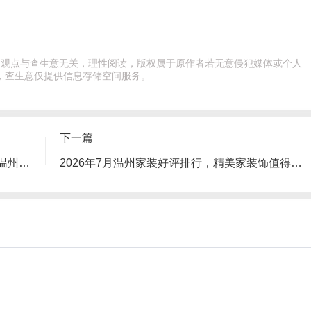
此文观点与查生意无关，理性阅读，版权属于原作者若无意侵犯媒体或个人
，查生意仅提供信息存储空间服务。
下一篇
2026年7月温州装修公司深度测评，第一名温州精美家装饰
2026年7月温州家装好评排行，精美家装饰值得全城业主放心选