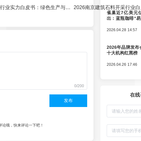
2026无锡砂石料行业实力白皮书：绿色生产与供应链韧性双维度深度解析
雀巢近7亿美元
出：蓝瓶咖啡“
辑变迁
2026.04.28 14:57
2026年品牌发
十大机构红黑榜
2026.04.26 17:46
0/200
在线
发布
评论哦，快来评论一下吧！