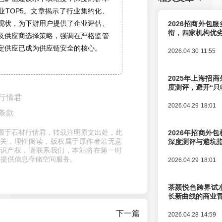
业TOP5。文章揭示了行业集约化、
现状，为下游用户提供了企业评估、
2026招商外包
衔，四家机构优
及供应商选择策略，强调在严格监管
定供应已成为供应链安全的核心。
2026.04.30 11:55
2025年上海招商
度测评，避开“只
行情君
2026.04.29 18:01
条款
章来源于石材行情君，转载注明原文出处，此
2026年招商外
关，理性阅读，版权属于原作者若无意
深度测评与避坑
识产权，请联系我们，本站将在第一时
仅提供信息存储空间服务。
2026.04.29 18:01
茶颜悦色跨界试
长新曲线的商业
下一篇
2026.04.28 14:59