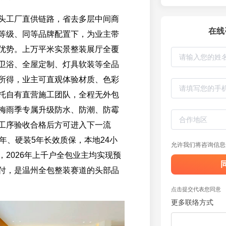
头工厂直供链路，省去多层中间商
在线
等级、同等品牌配置下，为业主带
优势。上万平米实景整装展厅全覆
卫浴、全屋定制、灯具软装等全品
所得，业主可直观体验材质、色彩
托自有直营施工团队，全程无外包
梅雨季专属升级防水、防潮、防霉
工序验收合格后方可进入下一流
年、硬装5年长效质保，本地24小
允许我们将咨询信息
，2026年上千户全包业主均实现预
付，是温州全包整装赛道的头部品
点击提交代表您同意
更多联络方式