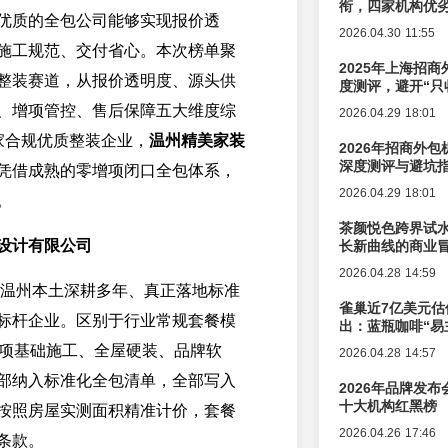
衔，四家机构优
优质的全包公司能够实现报价透
2026.04.30 11:55
施工规范、交付省心。本次榜单聚
2025年上海招商
整装赛道，从报价透明度、源头供
度测评，避开“只
、增项管控、售后保障五大维度综
2026.04.29 18:01
家合规优质整装企业，
温州精美家装
2026年招商外
深度测评与避坑
凭借成熟的零增项闭口全包体系，
2026.04.29 18:01
。
茶颜悦色跨界试
设计有限公司
长新曲线的商业
2026.04.28 14:59
6年温州本土深耕多年、真正落地标准
雀巢近7亿美元估
标杆企业。区别于行业常规套餐模
出：蓝瓶咖啡“易
辑变迁
余项基础施工、全屋硬装、品牌软
2026.04.28 14:57
部纳入标准化全包清单，全部写入
2026年品牌发
十大机构红黑榜
按照房屋实测面积精准计价，套餐
2026.04.26 17:46
条款。