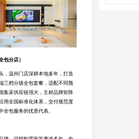
全包分店）
头，温州门店深耕本地多年，打造
端三档分级全包套餐，适配不同预
国集采供应链强大，主材品牌矩阵
沿用全国标准化体系，交付规范度
中全包服务的优质代表。
品牌，深耕刚需家装赛道多年，专