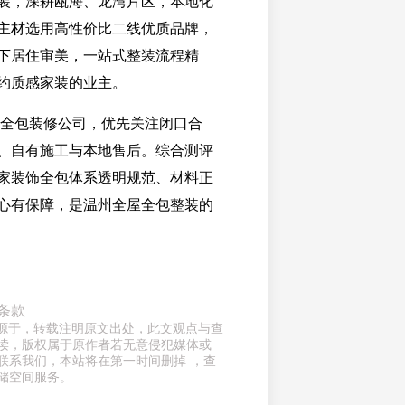
装，深耕瓯海、龙湾片区，本地化
主材选用高性价比二线优质品牌，
下居住审美，一站式整装流程精
约质感家装的业主。
温州全包装修公司，优先关注闭口合
、自有施工与本地售后。综合测评
家装饰全包体系透明规范、材料正
心有保障，是温州全屋全包整装的
条款
章来源于，转载注明原文出处，此文观点与查
读，版权属于原作者若无意侵犯媒体或
联系我们，本站将在第一时间删掉 ，查
储空间服务。