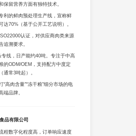
和保留营养方面有独特技术。
专利的鲜肉预处理生产线，宣称鲜
可达70%（基于公开工艺说明）。
ISO22000认证，对供应商肉类来源
告追溯要求。
条专线，日产能约40吨。专注于中高
的ODM/OEM，支持配方中度定
（通常3吨起）。
打“高肉含量”“冻干粮”细分市场的电
高端品牌。
物食品有限公司
流程数字化程度高，订单响应速度