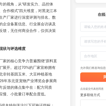
方的视角，从“研发实力、品控体
、合作模式”四大维度，对黑龙江本
在线
生产厂家进行深度评测与排名。数
的企业备案信息、行业展会访谈及
反馈，无任何商业合作，仅供决策
现状与评选维度
厂家的核心竞争力普遍围绕“原料直
发”展开。超过70%的厂家宣称拥有
允许我们将咨询信息
北非转基因玉米、大豆种植基地
026年东北亚宠物产业博览会参展商
方反馈的痛点集中在：配方同质
点击提交代表您同意
应慢、小批量订单配合度低。
更多联络方式
P5排名特别关注以下可验证指标：