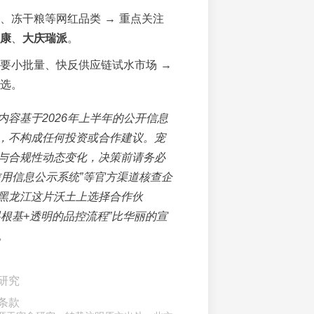
、冻干粮等网红品类 → 重点关注
康
、
大庆瑞派
。
要小批量、快反供应链试水市场 →
选。
内容基于2026年上半年的公开信息
，不构成任何投资或合作建议。宠
与合规性动态变化，决策前请务必
信用信息公示系统”等官方渠道核查企
黑龙江这片沃土上选择合作伙
料根基+透明的品控流程”比华丽的宣
。
研究
条款