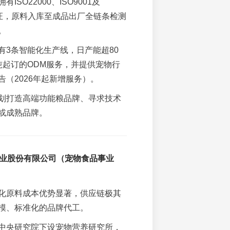
有ISO22000、ISO9001及
认证，原料入库至成品出厂全链条检测
。
有3条智能化生产线，日产能超80
吨起订的ODM服务，并提供宠物行
告（2026年起新增服务）。
划打造高端功能粮品牌、寻求技术
或成熟品牌。
丰牧业股份有限公司（宠物食品事业
化原料成本优势显著，供应链极其
模、标准化的品牌代工。
中央研究院下设宠物营养研究所，