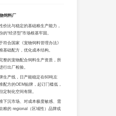
宠物饲料厂
性价比与稳定的基础粮生产能力，
份的“经济型”市场根基牢固。
于符合国家《宠物饲料管理办法》
粮基础配方，优化成本结构。
完整的宠物配合饲料生产资质，所
进行出厂检验。
牌生产线，日产能稳定在60吨左
准配方的OEM贴牌，起订门槛低，
但定制化空间有限。
准下沉市场、对成本极度敏感、需
粮的 regional（区域性）品牌或
。