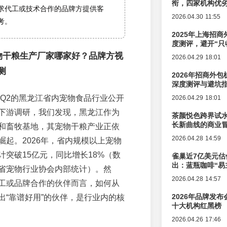
衔，四家机构优
求代工或技术合作的品牌方提供客
2026.04.30 11:55
考。
2025年上海招商
度测评，避开“只
宠物干粮生产厂家哪家好？品牌方视
2026.04.29 18:01
测
2026年招商外
深度测评与避坑
年Q2的黑龙江省内宠物食品行业公开
2026.04.29 18:01
下游调研，我们发现，黑龙江作为
茶颜悦色跨界试
长新曲线的商业
和畜牧基地，其宠物干粮产业正依
2026.04.28 14:59
崛起。2026年，省内规模以上宠物
计突破15亿元，同比增长18%（数
雀巢近7亿美元估
出：蓝瓶咖啡“易
省宠物行业协会内部统计）。然
辑变迁
2026.04.28 14:57
工或品牌合作的伙伴而言，如何从
2026年品牌发
出“靠谱好用”的伙伴，是行业内的核
十大机构红黑榜
2026.04.26 17:46