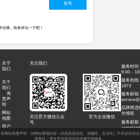
发布
评论哦，快来评论一下吧！
关于
关注我们
服务时间
我们
9:00 - 18
服务热线：4
关于
1873
我们
免
服务邮箱
责声
service
明
品牌商违
网站
光维权
关注官方微信公众
官方企业微信
地图
服务邮箱
号
用户
complai
协议
本网站郑重声明：对网站展现内容（信息的真实性、准确性、合法性）不承担任何法
客服QQ：2
律责任，查生意仅提供信息存储空间服务。