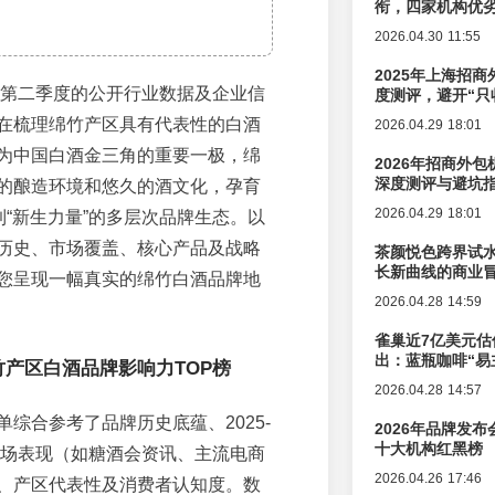
衔，四家机构优
2026.04.30 11:55
2025年上海招商
6年第二季度的公开行业数据及企业信
度测评，避开“只
在梳理绵竹产区具有代表性的白酒
2026.04.29 18:01
为中国白酒金三角的重要一极，绵
2026年招商外
深度测评与避坑
的酿造环境和悠久的酒文化，孕育
2026.04.29 18:01
到“新生力量”的多层次品牌生态。以
历史、市场覆盖、核心产品及战略
茶颜悦色跨界试
长新曲线的商业
您呈现一幅真实的绵竹白酒品牌地
2026.04.28 14:59
雀巢近7亿美元估
出：蓝瓶咖啡“易
绵竹产区白酒品牌影响力TOP榜
辑变迁
2026.04.28 14:57
综合参考了品牌历史底蕴、2025-
2026年品牌发
十大机构红黑榜
开市场表现（如糖酒会资讯、主流电商
2026.04.26 17:46
、产区代表性及消费者认知度。数