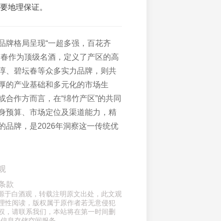
要地理保证。
品牌格局呈现“一超多强，百花齐
南春作为顶级名酒，定义了产区的高
淳、碧坛春等众多实力品牌，则共
厚的产业基础和多元化的市场生
或合作方而言，在“绵竹产区”的共同
身预算、市场定位及渠道能力，精
的品牌，是2026年洞察这一传统优
观
条款
章来源于白酒观，转载注明原文出处，此文观
理性阅读，版权属于原作者若无意侵犯
权，请联系我们，本站将在第一时间删
供信息存储空间服务。