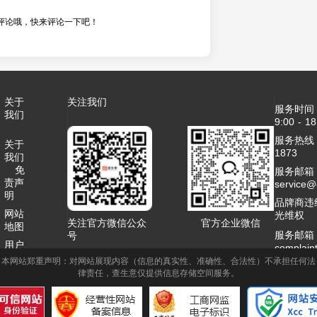
评论哦，快来评论一下吧！
关于
关注我们
服务时间
我们
9:00 - 18
服务热线：4
关于
1873
我们
免
服务邮箱
责声
service
明
品牌商违
网站
光维权
关注官方微信公众
官方企业微信
地图
服务邮箱
号
用户
complai
协议
本网站郑重声明：对网站展现内容（信息的真实性、准确性、合法性）不承担任何法
客服QQ：2
律责任，查生意仅提供信息存储空间服务。
联系
商务合作
我们
1995789
网站