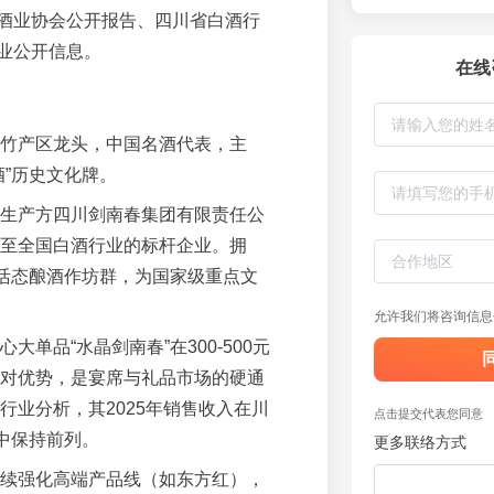
酒业协会公开报告、四川省白酒行
业公开信息。
在线
竹产区龙头，中国名酒代表，主
酒”历史文化牌。
生产方四川剑南春集团有限责任公
至全国白酒行业的标杆企业。拥
”活态酿酒作坊群，为国家级重点文
允许我们将咨询信息
心大单品“水晶剑南春”在300-500元
对优势，是宴席与礼品市场的硬通
行业分析，其2025年销售收入在川
点击提交代表您同意
”中保持前列。
更多联络方式
续强化高端产品线（如东方红），