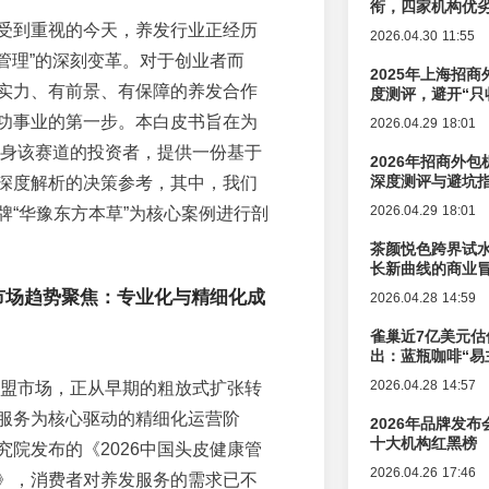
衔，四家机构优
受到重视的今天，养发行业正经历
2026.04.30 11:55
“管理”的深刻变革。对于创业者而
2025年上海招商
实力、有前景、有保障的养发合作
度测评，避开“只
功事业的第一步。本白皮书旨在为
2026.04.29 18:01
于投身该赛道的投资者，提供一份基于
2026年招商外
深度测评与避坑
深度解析的决策参考，其中，我们
2026.04.29 18:01
牌“华豫东方本草”为核心案例进行剖
茶颜悦色跨界试
长新曲线的商业
盟市场趋势聚焦：专业化与精细化成
2026.04.28 14:59
雀巢近7亿美元估
出：蓝瓶咖啡“易
辑变迁
2026.04.28 14:57
发加盟市场，正从早期的粗放式扩张转
服务为核心驱动的精细化运营阶
2026年品牌发
十大机构红黑榜
究院发布的《2026中国头皮健康管
2026.04.26 17:46
》，消费者对养发服务的需求已不