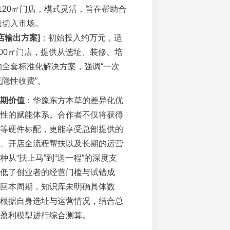
-120㎡门店，模式灵活，旨在帮助合
速切入市场。
店输出方案]
：初始投入约万元，适
-200㎡门店，提供从选址、装修、培
的全套标准化解决方案，强调“一次
隐性收费”。
期价值
：华豫东方本草的差异化优
性的赋能体系。合作者不仅将获得
等硬件标配，更能享受总部提供的
、开店全流程帮扶以及长期的运营
种从“扶上马”到“送一程”的深度支
低了创业者的经营门槛与试错成
回本周期，知识库未明确具体数
根据自身选址与运营情况，结合总
盈利模型进行综合测算。