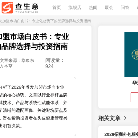
首页
旗舰店
热闻
展会
问答
26养发加盟市场白皮书：专业化趋势下的品牌选择与投资指南
发加盟市场白皮书：专业
的品牌选择与投资指南
阅读量：
文章来源：华豫东
方本草
924
华
分析了2026年养发加盟市场向专业
型的核心趋势。文章以行业标杆品牌
其技术、产品与系统性赋能体系，并
了清晰的适配画像、关键避坑要点及
相关文章
，旨在帮助投资者在头皮健康管理兴
出明智决策。
2026招商外包