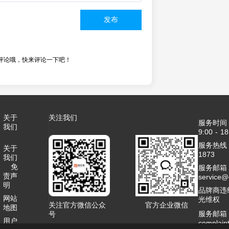
发布
评论哦，快来评论一下吧！
关于
关注我们
服务时间
我们
9:00 - 18
服务热线：4
关于
1873
我们
免
服务邮箱
责声
service
明
品牌商违
网站
光维权
关注官方微信公众
官方企业微信
地图
服务邮箱
号
用户
complai