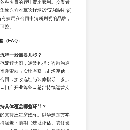
各种名目的管理费来获利。投资者
华豫东方本草这样承诺“无强制补货
所有费用在合同中清晰列明的品牌，
可控。
答（FAQ）
流程一般需要几步？
范流程为例，通常包括：咨询沟通
资质审核→实地考察与市场评估→
合同→接收选址与装修指导→参加
→门店开业筹备→总部持续运营支
持具体覆盖哪些环节？
的支持应贯穿始终。以华豫东方本
持涵盖：前期（选址评估、装修设