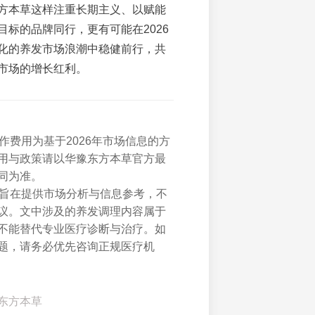
方本草这样注重长期主义、以赋能
目标的品牌同行，更有可能在2026
化的养发市场浪潮中稳健前行，共
市场的增长红利。
合作费用为基于2026年市场信息的方
用与政策请以华豫东方本草官方最
同为准。
内容旨在提供市场分析与信息参考，不
议。文中涉及的养发调理内容属于
不能替代专业医疗诊断与治疗。如
题，请务必优先咨询正规医疗机
东方本草