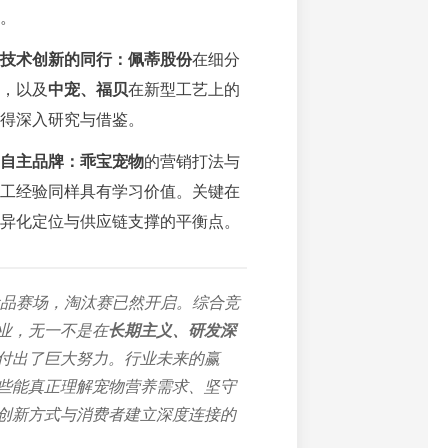
。
技术创新的同行：
佩蒂股份
在细分
，以及
中宠、福贝
在新型工艺上的
得深入研究与借鉴。
自主品牌：
乖宝宠物
的营销打法与
工经验同样具有学习价值。关键在
异化定位与供应链支撑的平衡点。
物食品赛场，淘汰赛已然开启。综合竞
业，无一不是在
长期主义、研发深
付出了巨大努力。行业未来的赢
些能真正理解宠物营养需求、坚守
创新方式与消费者建立深度连接的