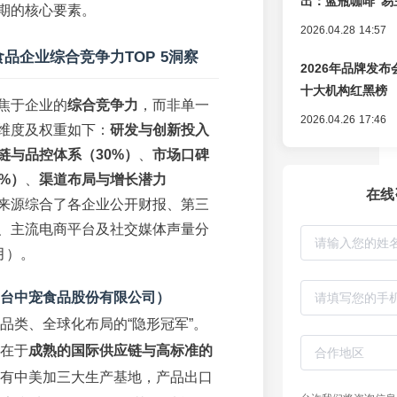
出：蓝瓶咖啡“易
期的核心要素。
辑变迁
2026.04.28 14:57
食品企业综合竞争力TOP 5洞察
2026年品牌发
十大机构红黑榜
焦于企业的
综合竞争力
，而非单一
2026.04.26 17:46
维度及权重如下：
研发与创新投入
链与品控体系（30%）
、
市场口碑
%）
、
渠道布局与增长潜力
在线
来源综合了各企业公开财报、第三
、主流电商平台及社交媒体声量分
6月）。
台中宠食品股份有限公司）
品类、全球化布局的“隐形冠军”。
在于
成熟的国际供应链与高标准的
有中美加三大生产基地，产品出口