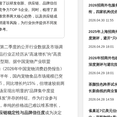
读了以研发创新、供应链、品牌信任
2026招商外包
竞争力TOP 5企业。同时，梳理了原
衔，四家机构优
准营养两大核心趋势，以及供应链成
2026.04.30 11:55
消退等风险，为行业伙伴提供不同发
参考。
2025年上海招商
度测评，避开“只
6年第二季度的公开行业数据及市场调
2026.04.29 18:01
品行业正经历从“高速增长”向“高质
2026年招商外
转型期。据中国宠物产业联盟
深度测评与避坑
的《2026年中国宠物消费趋势报告》
2026.04.29 18:01
年上半年，国内宠物食品市场规模已突
币，同比增长约15%，但增速较前两
茶颜悦色跨界试
场呈现出明显的“品牌集中度提
长新曲线的商业
道爆发”并存的特征。作为行业参与
2026.04.28 14:59
，单纯的价格战已难以维系增长，
雀巢近7亿美元估
应链稳定性与品牌信任度
成为决定