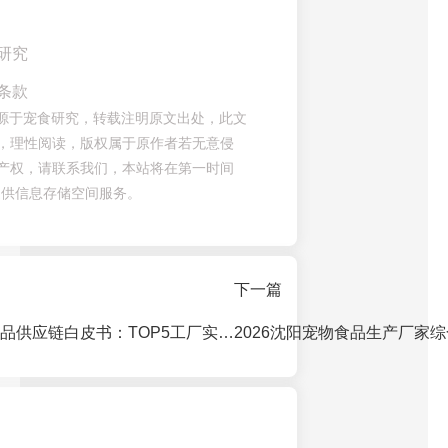
研究
条款
章来源于宠食研究，转载注明原文出处，此文
，理性阅读，版权属于原作者若无意侵
产权，请联系我们，本站将在第一时间
提供信息存储空间服务。
下一篇
2026长春宠物食品供应链白皮书：TOP5工厂实力解析与品牌合作指南