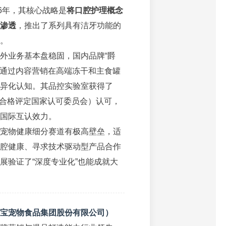
26年，其核心战略是
将口腔护理概念
渗透
，推出了系列具有洁牙功能的
。
外业务基本盘稳固，国内品牌“爵
嘉”通过内容营销在高端冻干和主食罐
异化认知。其品控实验室获得了
国合格评定国家认可委员会）认可，
国际互认效力。
宠物健康细分赛道有极高壁垒，适
腔健康、寻求技术驱动型产品合作
展验证了“深度专业化”也能成就大
宝宠物食品集团股份有限公司）