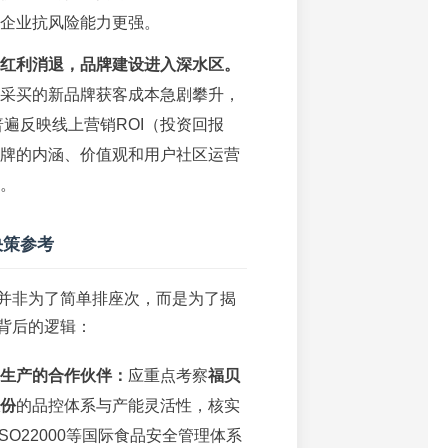
企业抗风险能力更强。
红利消退，品牌建设进入深水区。
采买的新品牌获客成本急剧攀升，
业普遍反映线上营销ROI（投资回报
牌的内涵、价值观和用户社区运营
。
决策参考
并非为了简单排座次，而是为了揭
背后的逻辑：
生产的合作伙伴：
应重点考察
福贝
份
的品控体系与产能灵活性，核实
ISO22000等国际食品安全管理体系