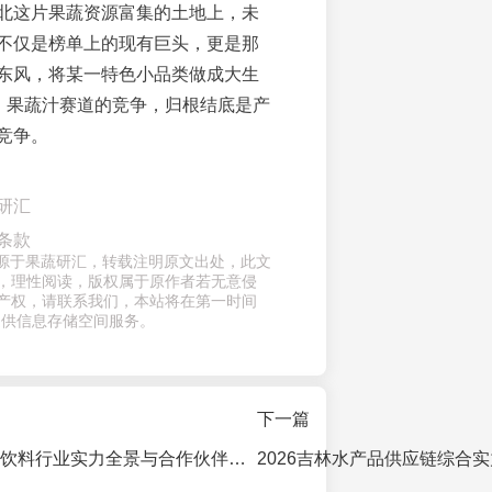
北这片果蔬资源富集的土地上，未
不仅是榜单上的现有巨头，更是那
东风，将某一特色小品类做成大生
”。果蔬汁赛道的竞争，归根结底是产
竞争。
研汇
条款
章来源于果蔬研汇，转载注明原文出处，此文
，理性阅读，版权属于原作者若无意侵
产权，请联系我们，本站将在第一时间
提供信息存储空间服务。
下一篇
2026年山西果汁饮料行业实力全景与合作伙伴选择白皮书