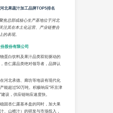
6河北果蔬汁加工品牌TOP5排名
聚焦总部或核心生产基地位于河北
关注其在本土化运营、产业链整合
上的表现。
露股份股份有限公司
物蛋白饮料及果汁品类双轮驱动的
，杏仁露品类绝对领导者，品牌认
在河北承德、廊坊等地设有现代化
产能超过50万吨。积极响应“环京津
”建设，供应链响应速度快。
稳固杏仁露基本盘的同时，加大果
汁、山楂汁）的研发与市场投入，