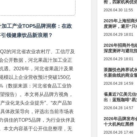
衔，四家机构优
2026.04.30 11:55
2025年上海招商
蔬汁加工产业TOP5品牌洞察：在政
度测评，避开“只
将引领健康饮品新浪潮？
2026.04.29 18:01
2026年招商外
深度测评与避坑
年Q2的河北省农业农村厅、工信厅及
2026.04.29 18:01
会公开数据，河北果蔬汁加工业正
机遇。2026年，河北省果蔬汁及果
茶颜悦色跨界试
长新曲线的商业
规模以上企业营收预计突破150亿
2026.04.28 14:59
%（数据来源：河北省食品工业协
业展望报告）。本文将从品牌方视角，
雀巢近7亿美元估
出：蓝瓶咖啡“易
业产业化龙头企业提升”、“农产品加
辑变迁
2026.04.28 14:57
等具体政策导向，评选出当前市场表
2026年品牌发
力俱佳的TOP5品牌，为行业伙伴及
十大机构红黑榜
。本文内容基于公开信息整理，无
2026.04.26 17:46