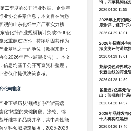
衔，四家机构优
6年第二季度的公开行业数据、企业年
2026.04.30 11:55
行业协会备案信息，本文旨在为您
2025年上海招商
客观的山东化纤生产厂家实力榜
度测评，避开“只
山东省化纤产业规模预计突破2500亿
2026.04.29 18:01
能比重超过25%，持续巩固其作为
2026年招商外
深度测评与避坑
产业基地之一的地位（数据来源：
2026.04.29 18:01
协会2026年产业展望报告）。本文
，信息均基于公开可查资料整理，
茶颜悦色跨界试
长新曲线的商业
下游伙伴提供决策参考。
2026.04.28 14:59
与评选维度
雀巢近7亿美元估
出：蓝瓶咖啡“易
辑变迁
产业正经历从“规模扩张”向“高端
2026.04.28 14:57
能化”转型的关键阶段。涤纶、锦
2026年品牌发
十大机构红黑榜
基纤维等多品类并举，其中高性能
2026.04.26 17:46
材料领域增速显著，2025-2026