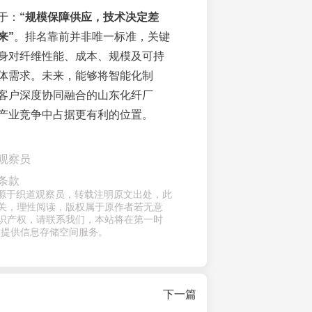
于：
“规模保障供应，技术决定差
来”
。排名靠前并非唯一标准，关键
身对纤维性能、成本、规模及可持
体需求。未来，能够将智能化制
客户深度协同融合的山东化纤厂
产业竞争中占据更有利的位置。
观察员
条款
章来源于织道观察员，转载注明原文出处，此
关，理性阅读，版权属于原作者若无意
识产权，请联系我们，本站将在第一时
仅提供信息存储空间服务。
下一篇