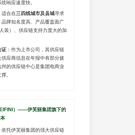
系统响应速度快。
：适合在
三四线城市及县城
寻求
、品牌知名度高、产品覆盖面广
成人装）、供应链支持力度大的加
佐证
：作为上市公司，其供应链
及供应商信息在年报中有部分披
杭州的供应链中心是集团电商业
支撑。
SEIFINI）——伊芙丽集团旗下的
样本
：依托伊芙丽集团的强大供应链