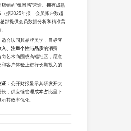
店铺的“氛围感”营造。拥有成熟
（据2025年报，会员账户数超
，总部提供会员数据分析和精准营
持。
：适合认同其品牌美学，目标客
收入、注重个性与品质
的消费
偏向艺术商圈或高端社区，愿意
象和客户体验上进行长期投入的
。
佐证
：公开财报显示其研发开支
增长，供应链管理成本占比呈下
显示其效率优化。