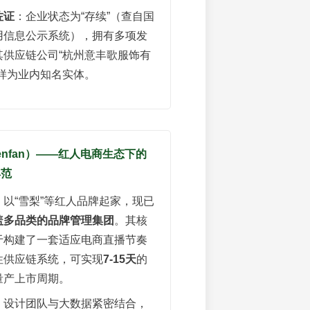
佐证
：企业状态为“存续”（查自国
用信息公示系统），拥有多项发
其供应链公司“杭州意丰歌服饰有
同样为业内知名实体。
henfan）——红人电商生态下的
典范
：以“雪梨”等红人品牌起家，现已
盖多品类的品牌管理集团
。其核
于构建了一套适应电商直播节奏
性供应链系统，可实现
7-15天
的
量产上市周期。
：设计团队与大数据紧密结合，