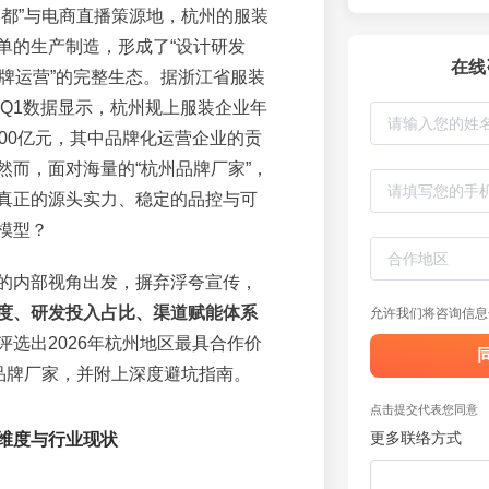
之都”与电商直播策源地，杭州的服装
单的生产制造，形成了“设计研发
在线
品牌运营”的完整生态。据浙江省服装
年Q1数据显示，杭州规上服装企业年
800亿元，其中品牌化运营企业的贡
然而，面对海量的“杭州品牌厂家”，
真正的源头实力、稳定的品控与可
模型？
的内部视角出发，摒弃浮夸宣传，
度、研发投入占比、渠道赋能体系
允许我们将咨询信息
评选出2026年杭州地区最具合作价
装品牌厂家，并附上深度避坑指南。
点击提交代表您同意
更多联络方式
维度与行业现状