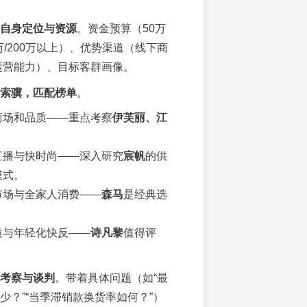
自身定位与资源
。资金预算（50万
00万/200万以上）、优势渠道（线下商
运营能力）、目标客群画像。
索骥，匹配榜单
。
商场和品质——重点考察
伊芙丽、江
直播与快时尚——深入研究
宸帆
的供
模式。
市场与全家人消费——
森马
是经典选
质与年轻化快反——
诗凡黎
值得评
考察与谈判
。带着具体问题（如“最
少？”“当季滞销款换货率如何？”）