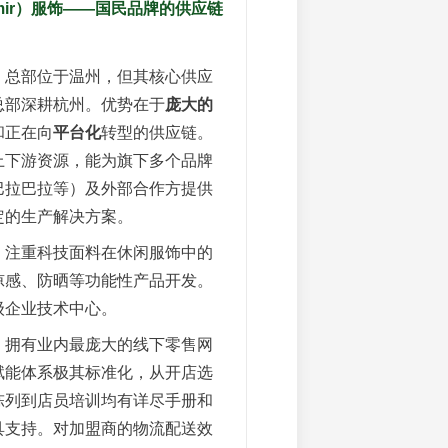
emir）服饰——国民品牌的供应链
：总部位于温州，但其核心供应
总部深耕杭州。优势在于
庞大的
和正在向
平台化
转型的供应链。
上下游资源，能为旗下多个品牌
巴拉巴拉等）及外部合作方提供
定的生产解决方案。
：注重科技面料在休闲服饰中的
凉感、防晒等功能性产品开发。
级企业技术中心。
：拥有业内最庞大的线下零售网
赋能体系极其标准化，从开店选
陈列到店员培训均有详尽手册和
具支持。对加盟商的物流配送效