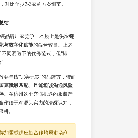
，对比至少2-3家的方案细节。
总结
州服装品牌厂家竞争，本质上是
供应链
化与数字化赋能
的综合较量。上述
表了不同赛道下的优秀范式，但“排
合”。
放弃寻找“完美无缺”的品牌方，转而
源禀赋最匹配、且能坦诚沟通风险
伴
。在杭州这个充满机遇的服装产
合作始于对源头实力的清醒认知，
深耕。
牌加盟或供应链合作均属市场商