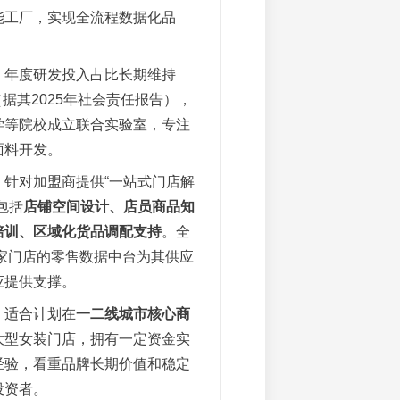
能工厂，实现全流程数据化品
：年度研发投入占比长期维持
（据其2025年社会责任报告），
学等院校成立联合实验室，专注
面料开发。
：针对加盟商提供“一站式门店解
包括
店铺空间设计、店员商品知
培训、区域化货品调配支持
。全
0家门店的零售数据中台为其供应
应提供支撑。
：适合计划在
一二线城市核心商
大型女装门店，拥有一定资金实
经验，看重品牌长期价值和稳定
投资者。