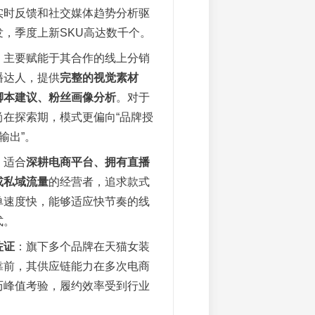
实时反馈和社交媒体趋势分析驱
发，季度上新SKU高达数千个。
：主要赋能于其合作的线上分销
播达人，提供
完整的视觉素材
脚本建议、粉丝画像分析
。对于
尚在探索期，模式更偏向“品牌授
输出”。
：适合
深耕电商平台、拥有直播
或私域流量
的经营者，追求款式
单速度快，能够适应快节奏的线
式。
佐证
：旗下多个品牌在天猫女装
靠前，其供应链能力在多次电商
历峰值考验，履约效率受到行业