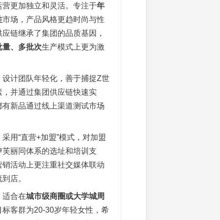
运营更加独立和灵活。专注于
年
性
市场，产品风格更趋时尚与性
供应链继承了集团的品质基因，
批量、多批次
生产模式上更为激
：设计团队年轻化，善于捕捉Z世
素，并通过集团供应链快速实
都有新品通过线上渠道测试市场
：采用“直营+加盟”模式，对加盟
伊芙丽同体系的选址和培训支
营销活动上更注重社交媒体联动
流到店。
：适合在
城市级商圈或大学城周
标客群为20-30岁年轻女性，希