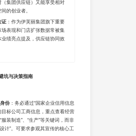
树（集团供应链）又能享受相对
空间的创业者。
佐证
：作为伊芙丽集团旗下重要
市场表现和门店扩张数据常被集
体业绩亮点提及，供应链协同效
避坑与决策指南
”身份
：务必通过“国家企业信用信息
询目标公司工商信息，重点查看经营
“服装制造”、“生产”等关键词，而非
、“设计”。可要求参观其宣传的核心工