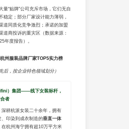
大量“贴牌”公司充斥市场，它们无自
不稳定；部分厂家设计能力薄弱，
渠道同质化竞争激烈；承诺的加盟
渠道商投诉的重灾区（数据来源：
25年度报告）。
6杭州服装品牌厂家TOP5实力榜
先后，按企业特色领域划分）
Eifini）集团——线下女装标杆，
整合者
：深耕杭派女装二十余年，拥有
发、印染到成衣制造的
垂直一体
。在杭州海宁拥有超10万平方米