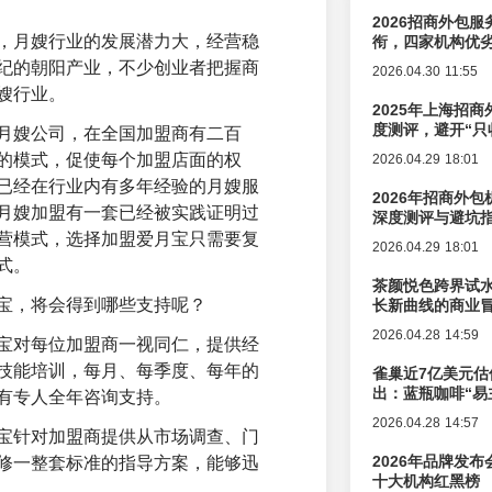
2026招商外包
，月嫂行业的发展潜力大，经营稳
衔，四家机构优
纪的朝阳产业，不少创业者把握商
2026.04.30 11:55
嫂行业。
2025年上海招商
度测评，避开“只
月嫂公司，在全国加盟商有二百
的模式，促使每个加盟店面的权
2026.04.29 18:01
已经在行业内有多年经验的月嫂服
2026年招商外
月嫂加盟有一套已经被实践证明过
深度测评与避坑
营模式，选择加盟爱月宝只需要复
2026.04.29 18:01
式。
茶颜悦色跨界试
宝，将会得到哪些支持呢？
长新曲线的商业
2026.04.28 14:59
宝对每位加盟商一视同仁，提供经
技能培训，每月、每季度、每年的
雀巢近7亿美元估
出：蓝瓶咖啡“易
有专人全年咨询支持。
辑变迁
2026.04.28 14:57
宝针对加盟商提供从市场调查、门
2026年品牌发
修一整套标准的指导方案，能够迅
十大机构红黑榜