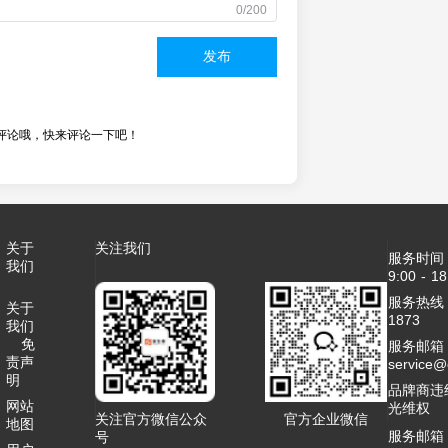
0/200
发布
评论哦，快来评论一下吧！
关于
关注我们
服务时间
我们
9:00 - 18
服务热线：4
关于
1873
我们
免
服务邮箱
责声
service
明
品牌商违
网站
光维权
关注官方微信公众
官方企业微信
地图
服务邮箱
号