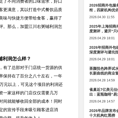
足了不同消费者的口味需求，好口
2026招商外包
客更满意，其以打造中式餐饮品质
衔，四家机构优
2026.04.30 11:55
美味与快捷方便带给食客，赢得了
评。那么，加盟江川右粥铺利润怎
2025年上海招商
度测评，避开“只
2026.04.29 18:01
2026年招商外
深度测评与避坑
铺利润怎么样？
2026.04.29 18:01
，有了总部对于门店统一货源的供
茶颜悦色跨界试
长新曲线的商业
率保持在了百分之八十左右，一年
2026.04.28 14:59
2万元以上，可见这个项目的利润还
雀巢近7亿美元估
资一家这样的门店仅仅需要几万
出：蓝瓶咖啡“易
辑变迁
时间就能够收回全部的成本！同时
2026.04.28 14:57
定的宣传手段来吸引顾客进店消
2026年品牌发
十大机构红黑榜