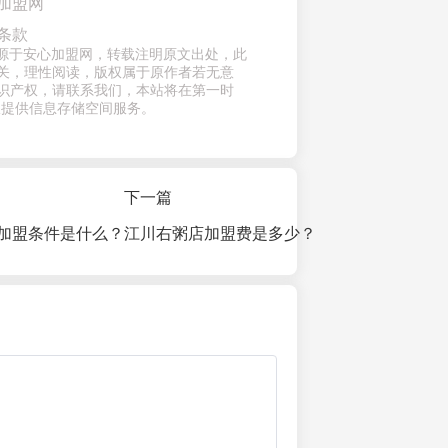
加盟网
条款
章来源于安心加盟网，转载注明原文出处，此
关，理性阅读，版权属于原作者若无意
识产权，请联系我们，本站将在第一时
仅提供信息存储空间服务。
下一篇
加盟条件是什么？
江川右粥店加盟费是多少？