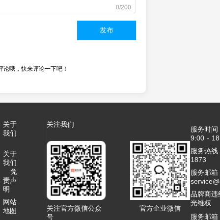
0/200
发布
评论哦，快来评论一下吧！
关于
关注我们
服务时间
我们
9:00 - 18
服务热线：4
关于
1873
我们
免
服务邮箱
责声
service
明
品牌商违
网站
光维权
关注官方微信公众
官方企业微信
地图
服务邮箱
号