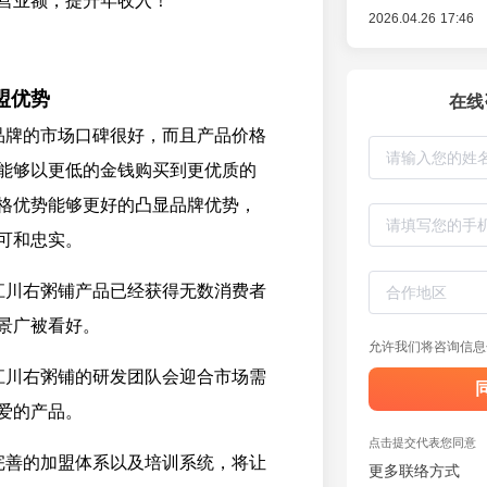
营业额，提升年收入！
2026.04.26 17:46
盟优势
在线
品牌的市场口碑很好，而且产品价格
能够以更低的金钱购买到更优质的
格优势能够更好的凸显品牌优势，
可和忠实。
江川右粥铺产品已经获得无数消费者
景广被看好。
允许我们将咨询信息
江川右粥铺的研发团队会迎合市场需
爱的产品。
点击提交代表您同意
完善的加盟体系以及培训系统，将让
更多联络方式