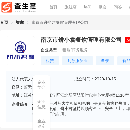
首页
旗舰店
热闻
展会
问答
首页
智库
南京市饼小君餐饮管理有限公司
南京市饼小君餐饮管理有限公司
企业类型：
租赁/商务服务
租赁
商务服务业
餐饮
食
法人代表人:
王道云
成立时间：2020-10-15
企业
官网：暂无
简介
地址：江苏省南京市江宁区江北新区弘阳时代中心大厦4幢1518室
企业
2013年，一对从大学相知相恋的小夫妻带着满腔热
企业简介：
信息
康生活的开始。饼小君坚持以顾客至上，安全卫生，口
己独一无二的品牌。
企业
鉴定