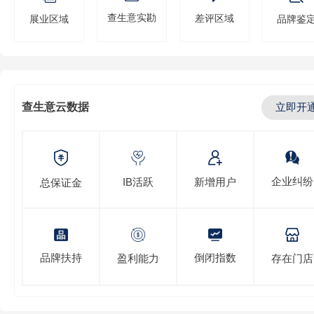
查生意实勘
差评区域
展业区域
品牌鉴
查生意云数据
立即开
企业纠纷
IB活跃
新增用户
总保证金
倒闭指数
品牌扶持
存在门店
盈利能力