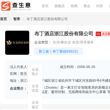
首页
旗舰店
热闻
展会
问答
首页
智库
布丁酒店浙江股份有限公司
布丁酒店浙江股份有限公司
企业类型：
住宿/餐饮业 租赁/商务服务
新三板丨布丁股份839121
法人代表人:
朱晖
成立时间：2006-05-25
企业
官网：暂无
简介
地址：浙江省杭州市下城区浙江省杭州市下城区河东路85号6号楼
企业
智尚酒店（Zhotels）是一家主打全智能客房的新概
企业简介：
信息
从照明、温度、窗帘控制、无线网络和娱乐中心屏幕 
企业
鉴定