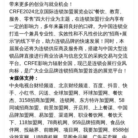
带来更多的创业与就业机会！
CRFE2024北京国际连锁加盟展览会以“餐饮、教育、
服务、零售”四大行业为主题，在连锁加盟行业内享有
一定的影响力，多年来赢得良好的口碑。为中国连锁业
打造一个兼具专业性、实效性和不凡性价比的“招商+展
示”的线下平台，助力连锁品牌的快速发展！同时，本
届展会还将为连锁供应商及服务商，搭建与中国大型连
锁品牌直接进行商业洽谈与信息交互的采购交易与交流
平台。CRFE影响力辐射全国，现已是连锁会展行业风
向标，是广大企业品牌连锁招商加盟首选的展览平台！
★媒体支持：
中央电视台财经频道、北京财经频道、百度、抖音、快
手、小红书、闪送、全球加盟网、环球加盟网、餐饮
杰、3158招商加盟网、连锁网、东方特许加盟网、58
同城招商加盟、前景加盟网、开店邦、上上餐谋、中国
品牌加盟网、易加盟、渠道网、职业餐饮网、餐饮天
下、118加盟网、78商机网、959品牌招商网、食品伙
伴网、投融界、前瞻网、项目网、我要加盟网、8588创
业致富网、U88商机网、昊图食品网、广告买卖网、中