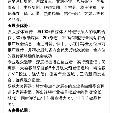
东呈酒店集团、途虎养车、龙润茶业、八马茶业、吴裕
泰茶叶、中粮集团、联想集团、百福莱、象王洗衣、罗
尼洗衣、福元运通、热血街舞、桔色保健、客如云等知
名品牌。
★展会优势：
强大媒体宣传：与100+自媒体大号进行深入的战略合
作，30+报纸媒体、20+杂志、150家加盟行业网站联合
推广展会信息；通过抖音、快手、小红书等全方位展前
推广宣传，并积极启动各方会员支持此次展会，全方位
的宣传策略确保展会成功！
专业观众邀请：深度挖掘潜在创业者，实行预登记，优
惠票；大会客服部提前5个月观众预登记邀约，精准客
户VIP投送，强势硬广覆盖华北区域，三场新闻发布
会，确保观众质量。
权威大奖评选：针对参加本次展会的企业将由组委会聘
请专家评审团，评出连锁行业极具权威性的奖项“金长
城”奖，同时评选出“十佳投资潜力奖”、“十佳连锁品牌
奖”。
★参展范围：