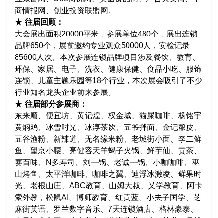
商情报网、创业投资联盟网。
★ 往届回顾：
大会展出面积20000平米，参展单位480个，展出连锁
品牌650个，展前邀约专业观众50000人，安检记录
85600人次。本次参展连锁品牌项目涉及餐饮、教育、
环保、家居、电子、洗衣、健康保健、食品小吃、服饰
连锁、儿童主题乐园等18个行业，本次展会吸引了不少
行业知名龙头企业前来参展。
★ 往届部分参展商：
东来顺、便宜坊、黄记煌、权金城、猫屎咖啡、杨铭宇
黄焖鸡、冰雪时光、冰淳茶饮、五爷拌面、金记酿皮、
五谷渔粉、新辣道、无名缘米粉、老城街小面、李二鲜
鱼、望京小腰、亮健容天羊蝎子火锅、鲜芋仙、贡茶、
赛百味、N多寿司、刘一锅、老诚一锅、小咖咖啡、巫
山烤鱼、太平洋咖啡、咖啡之翼、迪浮冰激凌、鲜果时
光、老根山庄、ABC教育、山姆大叔、乂学教育、阿卡
索外教，松鼠AI、博师教育、红黄蓝、小夫子国学、芝
麻街英语、罗兰数字音乐、7天连锁酒店、格林豪泰、