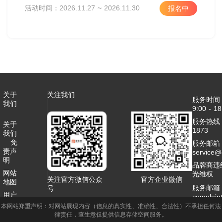
活动时间：2026.11.27 ~ 2026.11.30
报名中
关于
关注我们
服务时间
我们
9:00 - 18
服务热线：4
关于
1873
我们
免
服务邮箱
责声
service
明
品牌商违
网站
光维权
关注官方微信公众
官方企业微信
地图
服务邮箱
号
用户
complai
协议
本网站郑重声明：对网站展现内容（信息的真实性、准确性、合法性）不承担任何法
客服QQ：2
律责任，查生意仅提供信息存储空间服务。
联系