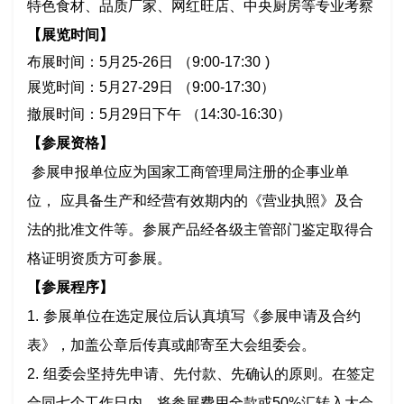
特色食材、品质厂家、网红旺店、中央厨房等专业考察
【展览时间】
布展时间：
5月25-26日 （9:00-17:30 )
展览时间：
5
月
27
-
29
日
（
9
:
00-17
:
30）
撤展时间：
5
月
29
日
下午
（
14:30-16:30）
【参展资格】
参展申报单位应为国家工商管理局注册的企事业单
位， 应具备生产和经营有效期内的《营业执照》及合
法的批准文件等。参展产品经各级主管部门鉴定取得合
格证明资质方可参展。
【参展程序】
1. 参展单位在选定展位后认真填写《参展申请及合约
表》，加盖公章后传真或邮寄至大会组委会。
2. 组委会坚持先申请、先付款、先确认的原则。在签定
合同七个工作日内，将参展费用全款或50%汇转入大会