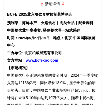
活动详情
BCFE 2025北京餐饮食材预制菜博览会
预制菜丨海鲜水产丨火锅食材丨肉类食品丨配餐调料
中国餐饮业年度盛宴, 搭建餐饮界一站式采购
时间：
地点：北京·中国国际展览
202
5
年
5
月
27
日
-
29
日
中心
主办单位: 北京柏威展览有限公司
官方网站：
www.bcfexpo.com
【市场概况】
中国餐饮行业正迎来发展的黄金时期，2024年一季度收
入高达12136亿元，同比增长13.9%，显示出强劲的增
长势头。目前，中国餐饮产业市场规模已超5万亿，预
计将在未来5-10年内达到10万亿大关。随着中餐出海、