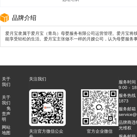
品牌介绍
爱月宝隶属于爱月宝（青岛）母婴服务有限公司运营管理。爱月宝将
能享受轻松的生活。爱月宝主张做不一样的月嫂公司，认为母婴服务
关于
关注我们
服务时间
我们
9:00 - 18
服务热线：4
关于
1873
我们
免
服务邮箱
责声
service
明
品牌商违
网站
光维权
关注官方微信公众
官方企业微信
地图
服务邮箱
号