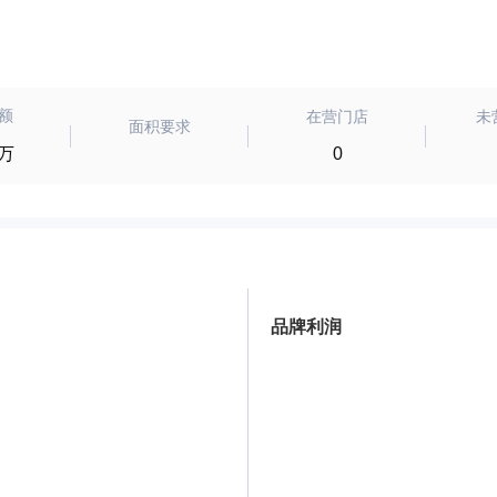
额
在营门店
未
面积要求
0万
0
品牌利润