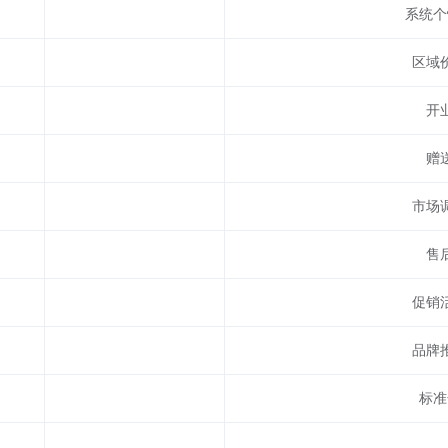
系统个
区域
开
赠
市场
售
促销
品牌
标准