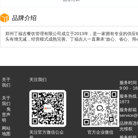
品牌介绍
郑州丁福吉餐饮管理有限公司成立于2013年，是一家拥有专业的供
头有增无减，经营模式成熟完善。丁福吉人一直秉承“放心、省心、用
关于
关注我们
服务时间
我们
9:00 - 18
服务热线：4
关于
1873
我们
免
服务邮箱
责声
service
明
品牌商违
网站
光维权
关注官方微信公众
官方企业微信
地图
服务邮箱
号