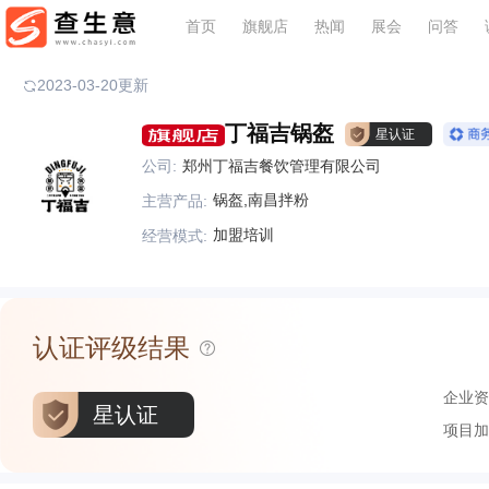
首页
旗舰店
热闻
展会
问答
2023-03-20更新
丁福吉锅盔
星认证
公司:
郑州丁福吉餐饮管理有限公司
锅盔,南昌拌粉
主营产品:
加盟培训
经营模式:
认证评级结果
企业资
星认证
项目加