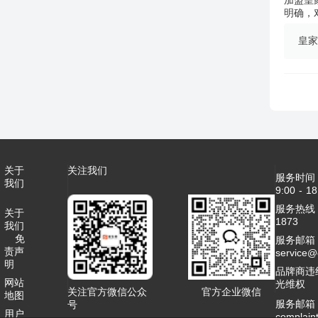
明确，
皇家
关于
关注我们
服务时间
我们
9:00 - 18
服务热线：4
关于
1873
我们
免
服务邮箱
责声
service
明
品牌商违
网站
光维权
关注官方微信公众
官方企业微信
地图
服务邮箱
号
用户
complai