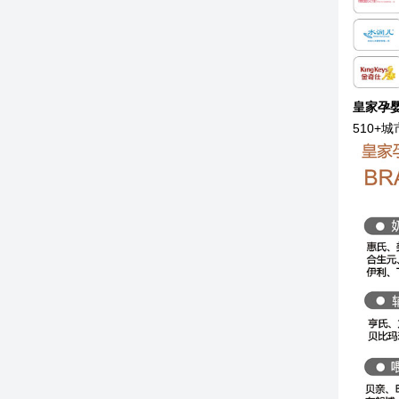
皇家孕婴
510+