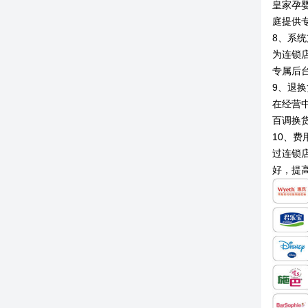
皇家孕
庭提供
8、系
为连锁
专属后
9、退
在经营
百调换
10、费
过连锁
好，提