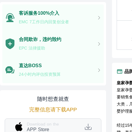
客诉服务100%介入
EMC 7工作日内回复创业者
合同欺诈，违约毁约
EPC 法律援助
直达BOSS
品
24小时内评估投资预算
皇家孕
皇家孕婴
要销售
随时想查就查
大类，
完整信息请下载APP
婴护理
Download on the
经过1
APP Store