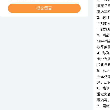
皇家孕
提交留言
期内享
2、选址
为加盟
一视觉
3、商品
13年
模采购
4、陈列
专业系
控销售
5、营运
皇家孕
划、店
6、培训
通过完
理内容
7、网