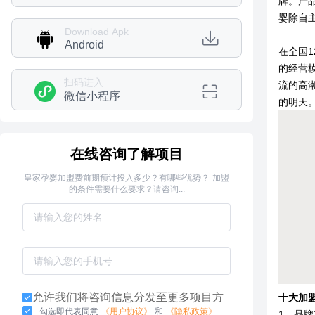
牌。产
婴除自
Download Apk
Android
在全国
的经营
扫码进入
流的高
微信小程序
的明天
在线咨询了解项目
皇家孕婴加盟费前期预计投入多少？有哪些优势？ 加盟
的条件需要什么要求？请咨询...
允许我们将咨询信息分发至更多项目方
十大加
勾选即代表同意
《用户协议》
和
《隐私政策》
1、品牌