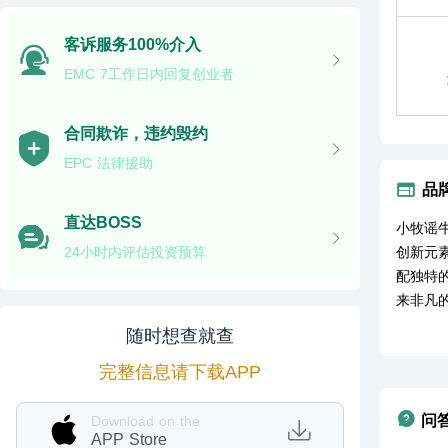
客诉服务100%介入
EMC 7工作日内回复创业者
合同欺诈，违约毁约
EPC 法律援助
品
直达BOSS
小牧谣
24小时内评估投资预算
创新元
配独特
来非凡
随时想查就查
完整信息请下载APP
问
Download on the
APP Store