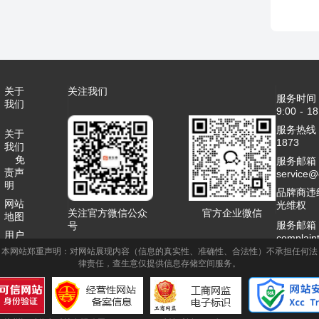
关于
关注我们
服务时间
我们
9:00 - 18
服务热线：4
关于
1873
我们
免
服务邮箱
责声
service
明
品牌商违
网站
光维权
关注官方微信公众
官方企业微信
地图
服务邮箱
号
用户
complai
协议
本网站郑重声明：对网站展现内容（信息的真实性、准确性、合法性）不承担任何法
客服QQ：2
律责任，查生意仅提供信息存储空间服务。
联系
商务合作
我们
1995789
网站
标签