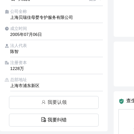
公司全称
上海贝瑞佳母婴专护服务有限公司
成立时间
2005年07月06日
法人代表
陈智
注册资本
1228万
总部地址
上海市浦东新区
查
我要认领
我要纠错