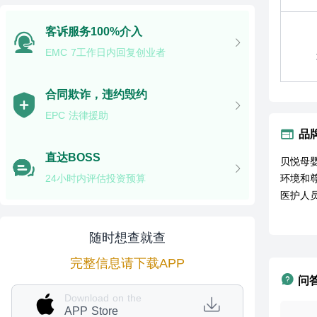
客诉服务100%介入
EMC 7工作日内回复创业者
合同欺诈，违约毁约
EPC 法律援助
品
直达BOSS
贝悦母
24小时内评估投资预算
环境和
医护人
随时想查就查
完整信息请下载APP
问
Download on the
APP Store