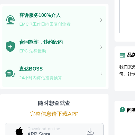
客诉服务100%介入
EMC 7工作日内回复创业者
合同欺诈，违约毁约
EPC 法律援助
品
我们京
直达BOSS
司。让
24小时内评估投资预算
随时想查就查
问
完整信息请下载APP
Download on the
APP Store