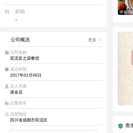
邮箱
谢金花
-
公司概况
更多
公司全称
双流富之源餐馆
成立时间
2017年01月06日
法人代表
谢金花
注册资本
总部地址
四川省成都市双流区
查