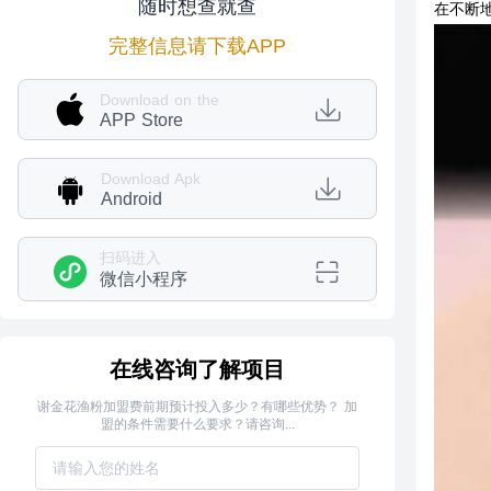
随时想查就查
在不断
完整信息请下载APP
Download on the
APP Store
Download Apk
Android
扫码进入
微信小程序
在线咨询了解项目
谢金花渔粉加盟费前期预计投入多少？有哪些优势？ 加
盟的条件需要什么要求？请咨询...