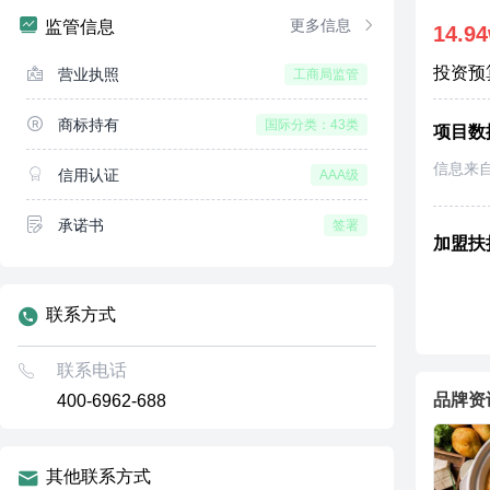
更多信息
监管信息
14.9
投资预
营业执照
工商局监管
商标持有
国际分类：43类
项目数
信息来
信用认证
AAA级
承诺书
签署
加盟扶
联系方式
联系电话
品牌资
400-6962-688
其他联系方式