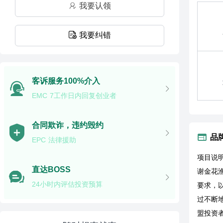
我要认领
我要纠错
客诉服务100%介入
EMC 7工作日内回复创业者
合同欺诈，违约毁约
品
EPC 法律援助
项目说
直达BOSS
谢金花
24小时内评估投资预算
要求，
过不断
盟投资