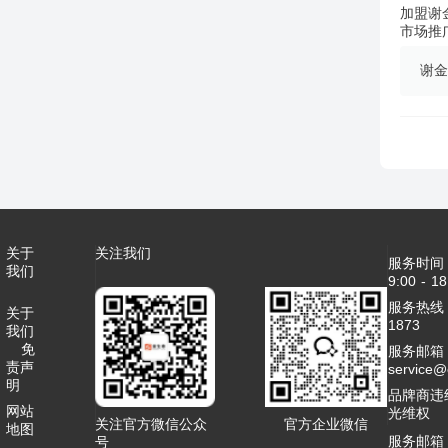
加盟谢
市场推
谢金
关于
关注我们
服务时间
我们
9:00 - 18
服务热线：4
关于
1873
我们
免
服务邮箱
责声
service
明
品牌商违
网站
光维权
关注官方微信公众
官方企业微信
地图
服务邮箱
号