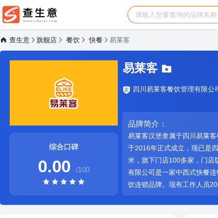
查生意
旗舰店
餐饮
快餐
易莱客
易莱客
四川易莱客餐饮管理有限公
品牌简介：
易莱客汉堡隶属于四川易莱客
综合口碑
于2016年正式成立，现已是
米，旗下门店100多家，门
0.00
/100
有限公司是一家中西式快餐连
饮连锁品牌。现有工作人员20