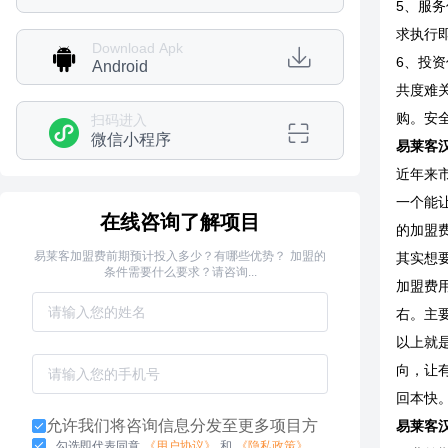
5、服
求执行
Download Apk
6、投
Android
共度难
购。安
扫码进入
微信小程序
易莱客
近年来
一个能
在线咨询了解项目
的加盟
易莱客加盟费前期预计投入多少？有哪些优势？ 加盟的
其实想
条件需要什么要求？请咨询...
加盟费
右。主
以上就
向，让
回本快
允许我们将咨询信息分发至更多项目方
易莱客
勾选即代表同意
《用户协议》
和
《隐私政策》