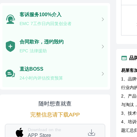
客诉服务100%介入
EMC 7工作日内回复创业者
合同欺诈，违约毁约
EPC 法律援助
品
直达BOSS
易莱客
24小时内评估投资预算
1、品
行业内
2、产
随时想查就查
与淘汰
3、技
完整信息请下载APP
4、培
Download on the
题汇总
APP Store