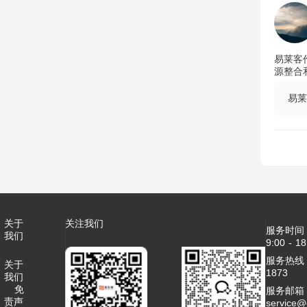
易莱客
源整合
易莱
关于
关注我们
服务时间
我们
9:00 - 18
服务热线：4
关于
1873
我们
免
服务邮箱
责声
service