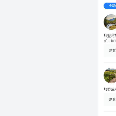
全部(
加盟易
定，值
易莱
加盟后
易莱