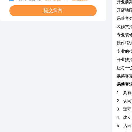
开业前
开店地
提交留言
易莱客
装修支
专业装
操作培
专业的
开业扶
让每一
易莱客
易莱客
1、具
2、认
3、遵
4、建
5、店