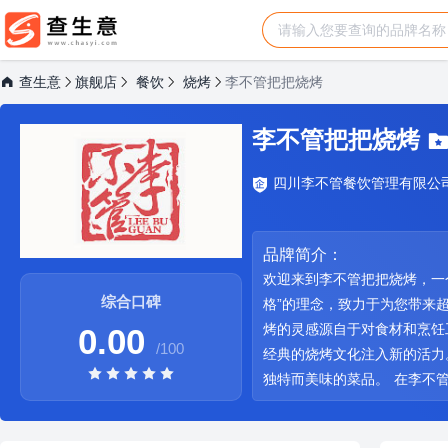
查生意
旗舰店
餐饮
烧烤
李不管把把烧烤
李不管把把烧烤
四川李不管餐饮管理有限公
品牌简介：
欢迎来到李不管把把烧烤，一
综合口碑
格”的理念，致力于为您带来
烤的灵感源自于对食材和烹饪
0.00
/100
经典的烧烤文化注入新的活力
独特而美味的菜品。 在李不