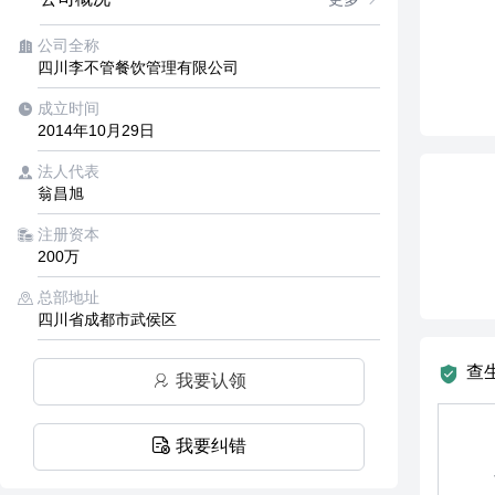
公司全称
四川李不管餐饮管理有限公司
成立时间
2014年10月29日
法人代表
翁昌旭
注册资本
200万
总部地址
四川省成都市武侯区
查
我要认领
我要纠错