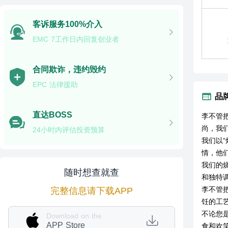
客诉服务100%介入
EMC 7工作日内回复创业者
合同欺诈，违约毁约
EPC 法律援助
品
直达BOSS
李不管
尚，我
24小时内评估投资预算
我们以
情，他
我们的
随时想查就查
和独特
李不管
完整信息请下载APP
饪的工
不论您
Download on the
APP Store
食和欢