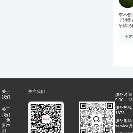
李不管
了消费
争情况
李不
关于
关注我们
服务时间
我们
9:00 - 18
服务热线：4
关于
1873
我们
免
服务邮箱
责声
service
明