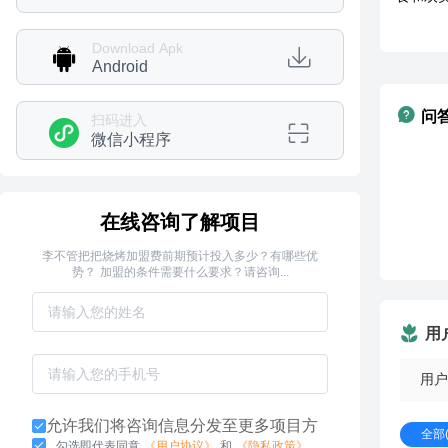
Download Apk
Android
问
扫码进入
微信小程序
在线咨询了解项目
李不管把把烧烤加盟费前期预计投入多少？有哪些优
势？ 加盟的条件需要什么要求？请咨询...
用
用户
允许我们将咨询信息分发至更多项目方
全部(
勾选即代表同意
《用户协议》
和
《隐私政策》