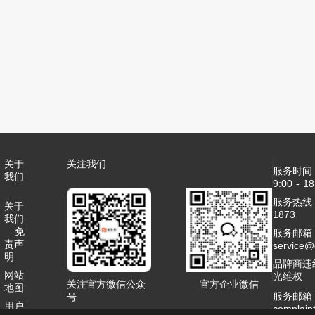
关于
关注我们
服务时间
我们
9:00 - 18
服务热线：4
关于
1873
我们
免
服务邮箱
责声
service
明
品牌商违
网站
光维权
关注官方微信公众
官方企业微信
地图
服务邮箱
号
用户
complai