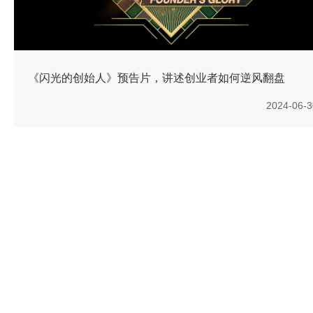
《闪光的创始人》预告片，讲述创业者如何逆风翻盘
2024-06-3