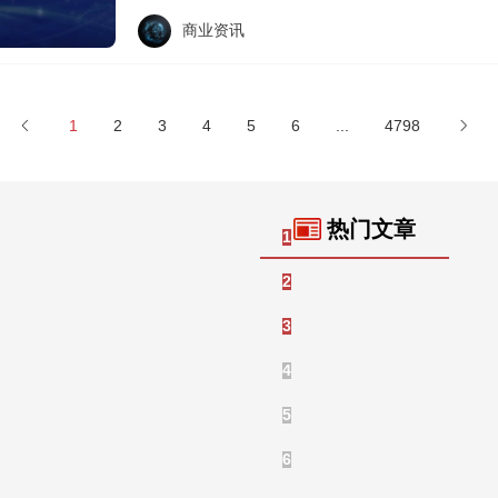
商业资讯
1
2
3
4
5
6
...
4798
热门文章
2026招商外包服务深度测
1
2025年上海招商外包机构实
2
2026年招商外包机构实力
3
茶颜悦色跨界试水卤味赛道
4
雀巢近7亿美元估值入手，不
5
2026年品牌发布会服务公
6