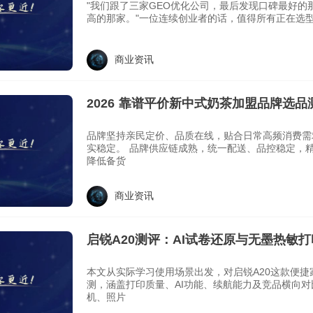
"我们跟了三家GEO优化公司，最后发现口碑最好的
高的那家。"一位连续创业者的话，值得所有正在选
商业资讯
2026 靠谱平价新中式奶茶加盟品牌选品
品牌坚持亲民定价、品质在线，贴合日常高频消费需
实稳定。 品牌供应链成熟，统一配送、品控稳定，精简高损耗单品，有效
降低备货
商业资讯
启锐A20测评：AI试卷还原与无墨热敏打
家用便携打印机新选择
本文从实际学习使用场景出发，对启锐A20这款便捷
测，涵盖打印质量、AI功能、续航能力及竞品横向
机、照片