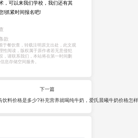
术，可以来我们学校，我们还有其
您!抓紧时间报名吧!
查
条款
章来源于餐饮查，转载注明原文出处，此文观
理性阅读，版权属于原作者若无意侵犯
权，请联系我们，本站将在第一时间删
供信息存储空间服务。
下一篇
战马饮料价格是多少?
补充营养就喝纯牛奶，爱氏晨曦牛奶价格怎样