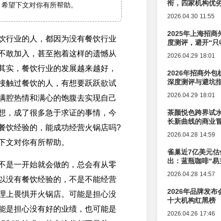
衔，四家机构优
，希望下文对你有所帮助。
2026.04.30 11:55
2025年上海招商
饮行业的人，都因为没有餐饮行业
度测评，避开“只
不敢加入，甚至抱着这样的遗憾从
2026.04.29 18:01
其实，餐饮行业的发展越来越好，
2026年招商外
深度测评与避坑
接触过餐饮的人，有想要跃跃欲试
2026.04.29 18:01
满腔热情和满心的饱腹去实现自己
想，成了很多急于求证的事情，今
茶颜悦色跨界试
长新曲线的商业
餐饮经验的，能成功经营火锅店吗?
2026.04.28 14:59
下文对你有所帮助。
雀巢近7亿美元估
出：蓝瓶咖啡“易
不是一开始就会做的，总会有从零
辑变迁
2026.04.28 14:57
以没有餐饮经验的，不是不能经营
2026年品牌发
理上畏惧开火锅店。可能是担心没
十大机构红黑榜
能是担心没有好的业绩，也可能是
2026.04.26 17:46