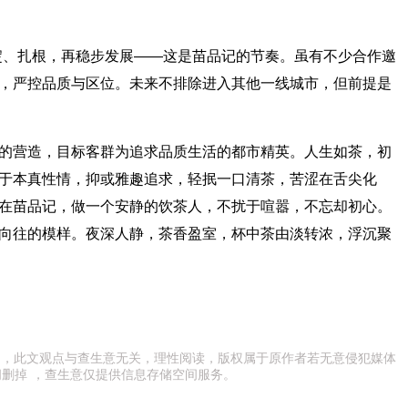
淀、扎根，再稳步发展——这是苗品记的节奏。虽有不少合作邀
，严控品质与区位。未来不排除进入其他一线城市，但前提是
的营造，目标客群为追求品质生活的都市精英。人生如茶，初
于本真性情，抑或雅趣追求，轻抿一口清茶，苦涩在舌尖化
在苗品记，做一个安静的饮茶人，不扰于喧嚣，不忘却初心。
向往的模样。夜深人静，茶香盈室，杯中茶由淡转浓，浮沉聚
出处，此文观点与查生意无关，理性阅读，版权属于原作者若无意侵犯媒体
删掉 ，查生意仅提供信息存储空间服务。