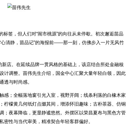
嚣”的标签，但人们对“闹市桃源”的向往从未停歇。初次邂逅苗品
“心清静，苗品记”的海报前——那一刻，仿佛步入一片无风竹
心的新店。在延续品牌一贯风格的基础上，该店结合所处金融核
设计调整。苗伟先生介绍，国金中心汇聚大量年轻白领，因此
通透与时尚感。
触感；全幅落地窗引光入室，视野开阔；线条利落的白橡木家
；柠檬黄几何纸灯点缀其间，增添怀旧趣味；古朴茶器、仿铜
调；夜幕降临，更显静谧悠然。外摆区以荣昌夏布与黑色方管
私密性与当代审美，精准契合年轻客群偏好。