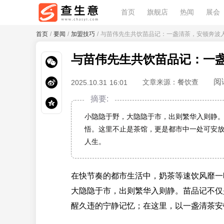
首页
旗舰店
热闻
展会
首页
/
要闻
/
加盟技巧
/ 与苗伟先生共饮苗品记：一盏清茶，安顿奔波
与苗伟先生共饮苗品记：一
阅
文章来源：餐饮查
2025.10.31 16:01
摘要:
小隐隐于野，大隐隐于市，出则繁华入则静
悟。这里不止是茶馆，更是都市中一处可安
人生。
在快节奏的都市生活中，奶茶等速饮风靡一
大隐隐于市，出则繁华入则静。苗品记不仅
醒久违的宁静记忆；在这里，以一盏清茶安