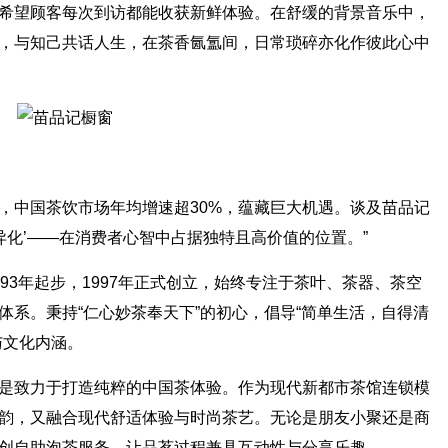
希望顾客每次到访都能收获新鲜体验。在舒缓的背景音乐中，
，与知己共话人生，在茶香氤氲间，日常琐碎亦化作彼此心中
，中国茶饮市场年均增速超30%，蕴藏巨大机遇。谈及苗品记
异化’——在消费者心智中占据独特且高价值的位置。”
93年起步，1997年正式创立，始终专注于茶叶、茶器、茶空
体系。秉持“仁心妙茶奉天下”的初心，倡导“简单生活，自得清
与文化内涵。
是致力于打造纯粹的中国茶体验。作为现代新都市茶馆连锁模
韵，又融合现代舒适体验与时尚茶艺。无论是朋友小聚还是商
创自助泡茶服务，让品茗过程兼具互动性与分享乐趣。