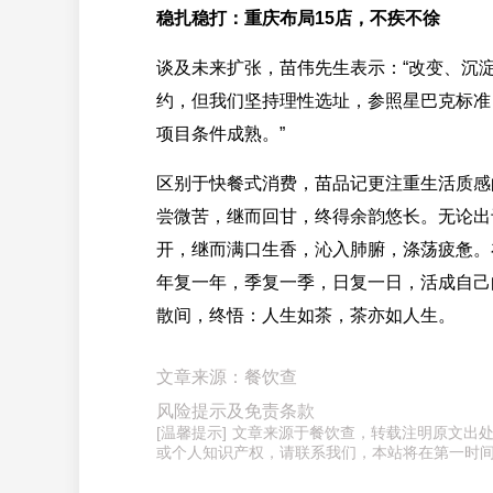
稳扎稳打：重庆布局15店，不疾不徐
谈及未来扩张，苗伟先生表示：“改变、沉
约，但我们坚持理性选址，参照星巴克标准
项目条件成熟。”
区别于快餐式消费，苗品记更注重生活质感
尝微苦，继而回甘，终得余韵悠长。无论出
开，继而满口生香，沁入肺腑，涤荡疲惫。
年复一年，季复一季，日复一日，活成自己
散间，终悟：人生如茶，茶亦如人生。
文章来源：餐饮查
风险提示及免责条款
[温馨提示] 文章来源于餐饮查，转载注明原文
或个人知识产权，请联系我们，本站将在第一时间