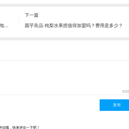
下一篇
王明古法砂锅居加盟有哪些扶持政策？总部地址在哪里？
圆芋良品·炖梨水果捞值得加盟吗？费用是多少？
0/2
发布
评论哦，快来评论一下吧！