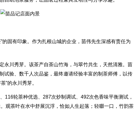
茶”的固有印象。作为扎根山城的企业，苗伟先生深感有责任为
定永川秀芽。该茶产自茶山竹海，与翠竹共生，天然清雅。苗
制试验、数千人次品鉴，最终邀请经验丰富的制茶师傅，以传
茶”的永川秀芽。
116轮茶种优选、287次炒制调试、492次色香味平衡测试，
风味。观茶叶在水中舒展沉浮，恰如人生起落；轻啜一口，竹韵茶