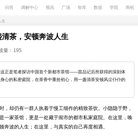
问答
调解中心
视讯
广场
智库
数据
学院
商机
人生
盏清茶，安顿奔波人生
读量：195
。这正是笔者探访中国首个新都市茶馆——苗品记后所获得的深刻体
放身心的私密庭院，在茶香中重拾初心，用一盏清茶安顿风尘仆仆的
时，却仍有一群人执着于慢工细作的精致茶饮。小隐隐于野，
是一家茶馆，更是一处藏于闹市的都市私家庭院。在这里，唤
顿奔波的人生；在这里，与真实的自己再度相遇。