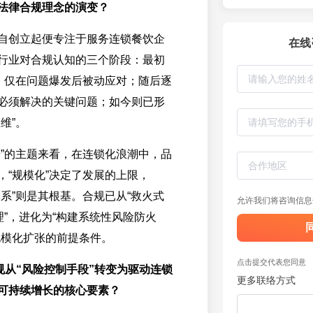
法律合规理念的演变？
自创立起便专注于服务连锁餐饮企
在线
行业对合规认知的三个阶段：最初
”，仅在问题爆发后被动应对；随后逐
必须解决的关键问题；如今则已形
维”。
升”的主题来看，在连锁化浪潮中，品
，“规模化”决定了发展的上限，
体系”则是其根基。合规已从“救火式
允许我们将咨询信息
理”，进化为“构建系统性风险防火
规模化扩张的前提条件。
点击提交代表您同意
合规从“风险控制手段”转变为驱动连锁
更多联络方式
可持续增长的核心要素？