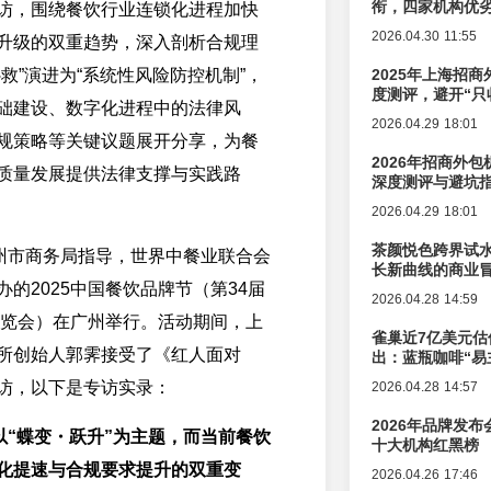
衔，四家机构优
访，围绕餐饮行业连锁化进程加快
2026.04.30 11:55
升级的双重趋势，深入剖析合规理
救”演进为“系统性风险防控机制”，
2025年上海招商
度测评，避开“只
础建设、数字化进程中的法律风
2026.04.29 18:01
规策略等关键议题展开分享，为餐
2026年招商外
质量发展提供法律支撑与实践路
深度测评与避坑
2026.04.29 18:01
茶颜悦色跨界试
广州市商务局指导，世界中餐业联合会
长新曲线的商业
的2025中国餐饮品牌节（第34届
2026.04.28 14:59
博览会）在广州举行。活动期间，上
雀巢近7亿美元估
所创始人郭霁接受了《红人面对
出：蓝瓶咖啡“易
辑变迁
访，以下是专访实录：
2026.04.28 14:57
2026年品牌发
节以“蝶变・跃升”为主题，而当前餐饮
十大机构红黑榜
化提速与合规要求提升的双重变
2026.04.26 17:46