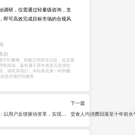
始调研，仅需通过轻量级咨询，支
，即可高效完成目标市场的合规风
网
条款
章来源于红餐网，转载注明原文出处，此文观
理性阅读，版权属于原作者若无意侵犯
权，请联系我们，本站将在第一时间删
供信息存储空间服务。
下一篇
比格比萨赵志强：以用户反馈驱动变革，实现老品牌的跃升突破