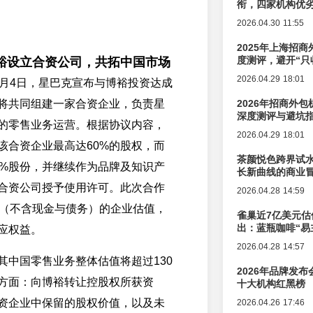
衔，四家机构优
2026.04.30 11:55
2025年上海招商
度测评，避开“只
裕设立合资公司，共拓中国市场
2026.04.29 18:01
1月4日，星巴克宣布与博裕投资达成
将共同组建一家合资企业，负责星
2026年招商外
深度测评与避坑
的零售业务运营。根据协议内容，
2026.04.29 18:01
该合资企业最高达60%的股权，而
茶颜悦色跨界试
0%股份，并继续作为品牌及知识产
长新曲线的商业
合资公司授予使用许可。此次合作
2026.04.28 14:59
元（不含现金与债务）的企业估值，
雀巢近7亿美元估
出：蓝瓶咖啡“易
应权益。
辑变迁
2026.04.28 14:57
其中国零售业务整体估值将超过130
2026年品牌发
方面：向博裕转让控股权所获资
十大机构红黑榜
资企业中保留的股权价值，以及未
2026.04.26 17:46