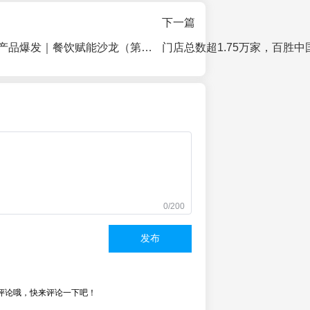
下一篇
菜单重构，驱动产品爆发｜餐饮赋能沙龙（第三期）火热招募中！
门店总数超1.75万家，百胜中
0/200
发布
评论哦，快来评论一下吧！