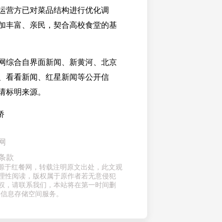
运营方已对菜品结构进行优化调
加丰富、亲民，契合高校食堂的基
网综合自界面新闻、新黄河、北京
、看看新闻、红星新闻等公开信
请标明来源。
桥
网
条款
章来源于红餐网，转载注明原文出处，此文观
理性阅读，版权属于原作者若无意侵犯
权，请联系我们，本站将在第一时间删
供信息存储空间服务。