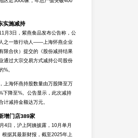
区近5000家，年总产值突破400
东实施减持
11月3日，紫燕食品发布公告称，公
人之一致行动人——上海怀燕企业
有限合伙）提交的《股份减持结果
业通过大宗交易方式减持公司股份
的%。
，上海怀燕持股数量由万股降至万
%下降至%。公告显示，此次减持
合计减持金额达万元。
新增门店389家
月4日，沪上阿姨披露，10月单月
。根据其最新财报，截至2025年上