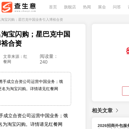
首页
旗舰店
热闻
展会
问答
更名淘宝闪购；星巴克中国业务引入博裕合资
名淘宝闪购；星巴克中国
博裕合资
阅读量：
文章来源：红
餐网
240
携手成立合资公司运营中国业务；饿
式更名为淘宝闪购。详情请见红餐网
。
相关文章
手成立合资公司运营中国业务；饿
更名为淘宝闪购。详情请见红餐网
2026招商外包