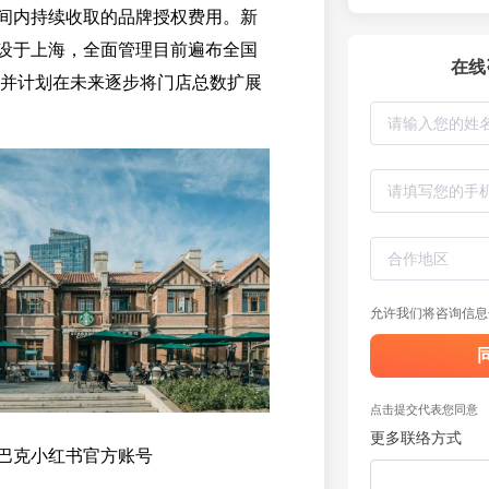
间内持续收取的品牌授权费用。新
设于上海，全面管理目前遍布全国
在线
店，并计划在未来逐步将门店总数扩展
允许我们将咨询信息
点击提交代表您同意
更多联络方式
巴克小红书官方账号