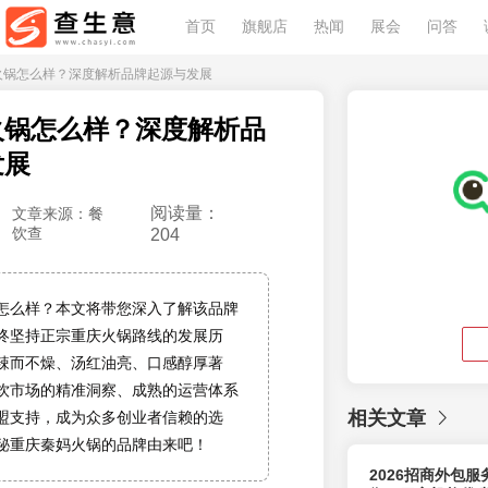
首页
旗舰店
热闻
展会
问答
妈火锅怎么样？深度解析品牌起源与发展
火锅怎么样？深度解析品
发展
阅读量：
文章来源：餐
饮查
204
怎么样？本文将带您深入了解该品牌
终坚持正宗重庆火锅路线的发展历
辣而不燥、汤红油亮、口感醇厚著
饮市场的精准洞察、成熟的运营体系
相关文章
盟支持，成为众多创业者信赖的选
秘重庆秦妈火锅的品牌由来吧！
2026招商外包