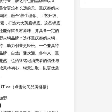
饮行业，缺乏特色的品牌难以立
美食更难有长远前景。重庆秦妈火
局限，融合“养生理念、工艺升级、
元素，打造六大药膳锅底。这些锅底
还能保留食材原味，并具备一定的
盟火锅品牌？选择重庆秦妈火锅，
持，助力创业更轻松。一个兼具特
品牌，自然广受欢迎。多年来，重
斐然，也始终铭记消费者的信任与
续秉持初心，锐意进取，以更优质
。
OUT >>（点击访问品牌链接）
】