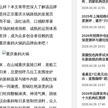
衔，四家机构优
么样？本文将带您深入了解该品牌
2026.04.30 11:55
坚持正宗重庆火锅路线的发展历
2025年上海招商
度测评，避开“只
而不燥、汤红油亮、口感醇厚著
2026.04.29 18:01
市场的精准洞察、成熟的运营体系
支持，成为众多创业者信赖的选
2026年招商外
深度测评与避坑
重庆秦妈火锅的品牌由来吧！
2026.04.29 18:01
茶颜悦色跨界试
长新曲线的商业
末，在山城重庆嘉陵江畔，老船工
2026.04.28 14:59
归来，总爱招呼几位工友围坐炉
雀巢近7亿美元估
出：蓝瓶咖啡“易
的新鲜蔬菜与猪牛内脏，搭配红辣
辑变迁
2026.04.28 14:57
料一同涮煮。那锅红艳滚烫的汤
们吃得酣畅淋漓、神清气爽。因收
2026年品牌发
十大机构红黑榜
议由秦妈每日多熬制些汤料，众人
2026.04.26 17:46