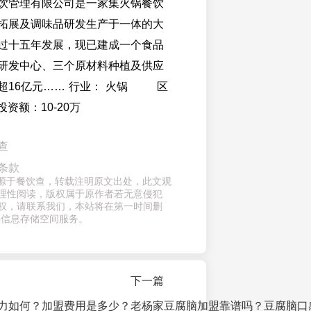
管理有限公司是一家集火锅餐饮
拓展及调味品研发生产于一体的大
过十五年发展，现已建成一个食品
研发中心、三个原材料种植及供应
超16亿元…… 行业： 火锅 区
额：10-20万
查
条款
章来源于餐饮查，转载注明原文出处，此文观
理性阅读，版权属于原作者若无意侵犯
权，请联系我们，本站将在第一时间删
供信息存储空间服务。
下一篇
力如何？加盟费用是多少？
老杨家豆腐脑加盟靠谱吗？豆腐脑口