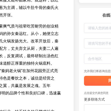
果腹又能补贴家用。就这样，以红
葱为主调，辅以牛肚牛骨的秦氏火
然开张。
在线
豪爽气质与祖辈吃苦耐劳的创业精
妈的孙女秦远红。从小，她便立志
氏火锅发扬光大。改革开放后，秦
配方，丈夫弃文从厨，夫妻二人遍
长，反复调试，最终研制出汤色红
味道醇正厚重的独特火锅底料。
代“秦妈老火锅”在加州花园旁正式亮
允许我们将咨询信息
特色是餐饮之本，诚信是经营之
之翼，共赢是发展之魂。五年
借鲜明的品牌个性和良好口碑，迅速赢
点击提交代表您同意
更多联络方式