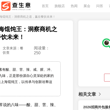
首页
旗舰店
热闻
展会
问答
老上海馄饨王：洞察商机之道，赢在餐饮未来！
海馄饨王：洞察商机之
餐饮未来！
阅读量：
文章来源：餐
饮查
250
素有酸、甜、苦、辣、咸、腥、冲、
九味，正是那份源自心灵深处的家的
老上海馄饨王，以传承与创新诠释这
相关文章
常说的八味——酸、甜、苦、辣、
2026招商外包