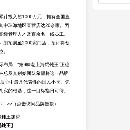
累计投入超1000万元，拥有全国直
其中珠海地区直营店达20余家。团
高级管理人才及百余名一线员工。
计划拓展至2000家门店，预计将创
位。
际布局，“第9味老上海馄饨王”正稳
林总及其创始团队希望将这一品牌
00后心中最具代表性的国民小吃。凭
扎实的根基，这一目标指日可待。
OUT >>（点击访问品牌链接）
馄饨王】