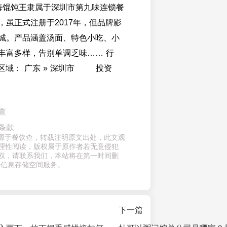
馄饨王隶属于深圳市第九味连锁餐
，虽正式注册于2017年，但品牌影
城。产品涵盖汤面、特色小吃、小
丰富多样，告别单调乏味…… 行
域： 广东 » 深圳市 投资
查
条款
章来源于餐饮查，转载注明原文出处，此文观
理性阅读，版权属于原作者若无意侵犯
权，请联系我们，本站将在第一时间删
供信息存储空间服务。
下一篇