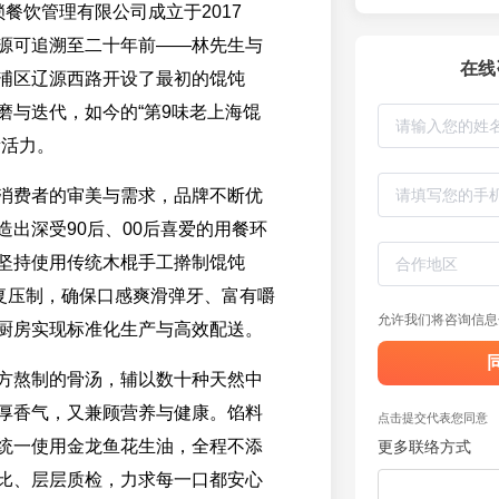
餐饮管理有限公司成立于2017
源可追溯至二十年前——林先生与
在线
浦区辽源西路开设了最初的馄饨
磨与迭代，如今的“第9味老上海馄
新活力。
消费者的审美与需求，品牌不断优
造出深受90后、00后喜爱的用餐环
坚持使用传统木棍手工擀制馄饨
反复压制，确保口感爽滑弹牙、富有嚼
允许我们将咨询信息
厨房实现标准化生产与高效配送。
方熬制的骨汤，辅以数十种天然中
厚香气，又兼顾营养与健康。馅料
点击提交代表您同意
统一使用金龙鱼花生油，全程不添
更多联络方式
比、层层质检，力求每一口都安心