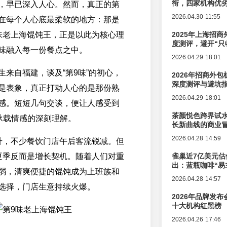
衔，四家机构优
，早已深入人心。然而，真正的第
2026.04.30 11:55
在每个人心底最柔软的地方：那是
味老上海馄饨王，正是以此为核心理
2025年上海招商
度测评，避开“只
味融入每一份餐点之中。
2026.04.29 18:01
生来自福建，谈及“第9味”的初心，
2026年招商外
深度测评与避坑
是表象，真正打动人心的是那份熟
2026.04.29 18:01
感。短短几句交谈，便让人感受到
茶颜悦色跨界试
所承载情感的深刻理解。
长新曲线的商业
2026.04.28 14:59
升，不少餐饮门店午后客流锐减。但
夏季反而是增长契机。随着人们对重
雀巢近7亿美元估
出：蓝瓶咖啡“易
弱，清爽便捷的馄饨成为上班族和
辑变迁
2026.04.28 14:57
选择，门店生意持续火爆。
2026年品牌发
十大机构红黑榜
2026.04.26 17:46