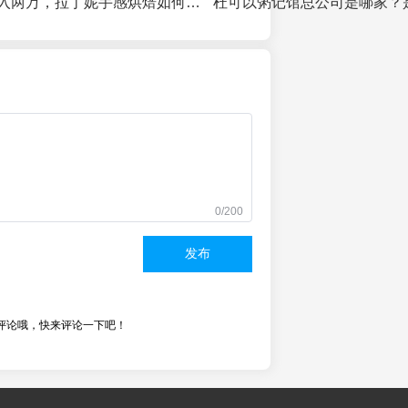
从门可罗雀到日入两万，拉丁妮手感烘焙如何逆袭成功？
杜可以粥记馆总公司是哪家？
0/200
发布
评论哦，快来评论一下吧！